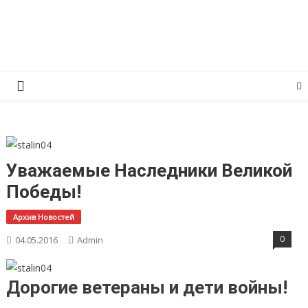
Перейти
КПРФ Мордовия
Мордовское Региональное отделение КПРФ
к
содержимому
Уважаемые Наследники Великой
Победы!
Архив Новостей
0
04.05.2016
Admin
Дорогие ветераны и дети войны!