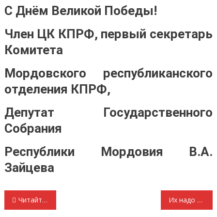
С Днём Великой Победы!
Член ЦК КПРФ, первый секретарь
Комитета
Мордовского республиканского
отделения КПРФ,
Депутат Государственного
Собрания
Республики Мордовия В.А.
Зайцева
Навигация
Читайте товарища Сталина! И. Долгаев
Их надо знать, помнить и чтить