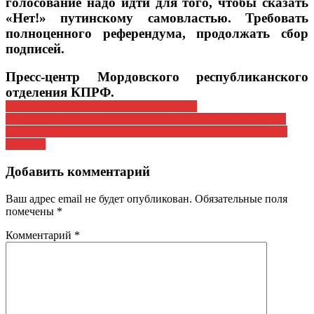
голосование надо идти для того, чтобы сказать
«Нет!» путинскому самовластью. Требовать
полноценного референдума, продолжать сбор
подписей.
Пресс-центр Мордовского республиканского
отделения КПРФ.
Навигация
Дорога, дорога, ты знаешь так много….
Анонсы событий Венки и цветы — великому Сталину. 17
по
марта – в защиту социально-экономических прав и свобод
записям
граждан
Добавить комментарий
Ваш адрес email не будет опубликован.
Обязательные поля
помечены
*
Комментарий
*