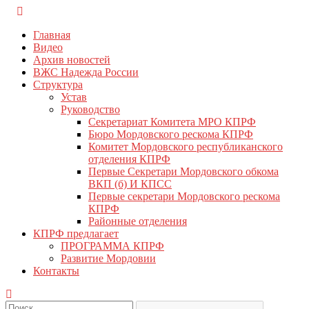
Перейти
КПРФ Мордовия
Мордовское Региональное отделение КПРФ
к
Главная
содержимому
Видео
Архив новостей
ВЖС Надежда России
Структура
Устав
Руководство
Секретариат Комитета МРО КПРФ
Бюро Мордовского рескома КПРФ
Комитет Мордовского республиканского
отделения КПРФ
Первые Секретари Мордовского обкома
ВКП (б) И КПСС
Первые секретари Мордовского рескома
КПРФ
Районные отделения
КПРФ предлагает
ПРОГРАММА КПРФ
Развитие Мордовии
Контакты