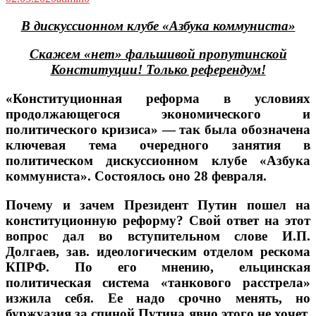
В дискуссионном клубе «Азбука коммуниста»
Скажем «нет» фальшивой пропутинской
Конституции! Только референдум!
«Конституционная реформа в условиях
продолжающегося экономического и
политического кризиса» — так была обозначена
ключевая тема очередного занятия в
политическом дискуссионном клубе «Азбука
коммуниста». Состоялось оно 28 февраля.
Почему и зачем Президент Путин пошел на
конституционную реформу? Свой ответ на этот
вопрос дал во вступительном слове И.П.
Долгаев, зав. идеологическим отделом рескома
КПРФ. По его мнению, ельцинская
политическая система «танкового расстрела»
изжила себя. Ее надо срочно менять, но
буржуазия за спиной Путина явно этого не хочет.