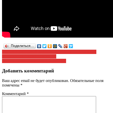
Поделиться…
Навигация
Нет олигархической диктатуре на Украине! Заявление
Центрального Комитета КПРФ
по
Восстановлен памятник В.И.Ленину
записям
Добавить комментарий
Ваш адрес email не будет опубликован.
Обязательные поля
помечены
*
Комментарий
*