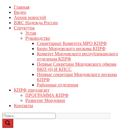
Перейти
Главная
КПРФ Мордовия
Мордовское Региональное отделение КПРФ
к
Видео
содержимому
Архив новостей
ВЖС Надежда России
Структура
Устав
Руководство
Секретариат Комитета МРО КПРФ
Бюро Мордовского рескома КПРФ
Комитет Мордовского республиканского
отделения КПРФ
Первые Секретари Мордовского обкома
ВКП (б) И КПСС
Первые секретари Мордовского рескома
КПРФ
Районные отделения
КПРФ предлагает
ПРОГРАММА КПРФ
Развитие Мордовии
Контакты