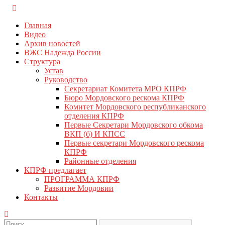
Перейти
КПРФ Мордовия
Мордовское Региональное отделение КПРФ
к
Главная
содержимому
Видео
Архив новостей
ВЖС Надежда России
Структура
Устав
Руководство
Секретариат Комитета МРО КПРФ
Бюро Мордовского рескома КПРФ
Комитет Мордовского республиканского
отделения КПРФ
Первые Секретари Мордовского обкома
ВКП (б) И КПСС
Первые секретари Мордовского рескома
КПРФ
Районные отделения
КПРФ предлагает
ПРОГРАММА КПРФ
Развитие Мордовии
Контакты