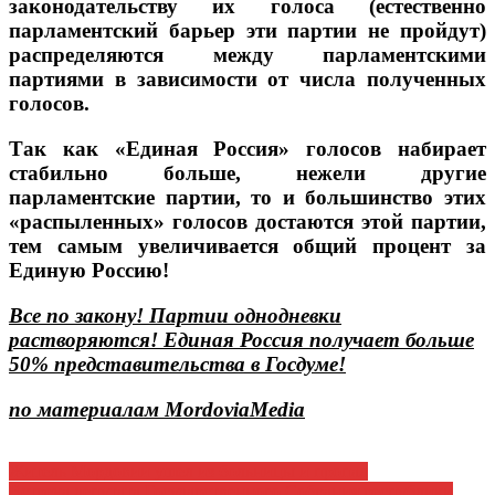
законодательству их голоса (естественно
парламентский барьер эти партии не пройдут)
распределяются между парламентскими
партиями в зависимости от числа полученных
голосов.
Так как «Единая Россия» голосов набирает
стабильно больше, нежели другие
парламентские партии, то и большинство этих
«распыленных» голосов достаются этой партии,
тем самым увеличивается общий процент за
Единую Россию!
Все по закону! Партии однодневки
растворяются! Единая Россия получает больше
50% представительства в Госдуме!
по материалам MordoviaMedia
Навигация
Житель Мордовии ушел из больницы и пропал
Встреча депутата Государственного Собрания республики