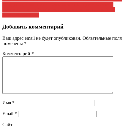
по
Мордовия, Валентины Алексеевны Зайцевой с главой
записям
Администрации Лямбирского муниципального района
Давыдовым Ш.Ф.
Добавить комментарий
Ваш адрес email не будет опубликован.
Обязательные поля
помечены
*
Комментарий
*
Имя
*
Email
*
Сайт