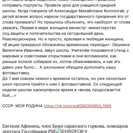
поправить портреты. Провела урок для учащихся средней
школы. Когда говорила об Александре Михайловне Коллонтай, у
детей возник вопрос нарком государственного призрения это от
слова презирать? Но пришлось объяснить, что наоборот от слова
уважать. Первая в мире женщина министр- министерство
соц.защиты и попечительства на сегодняшний день.
Революционерка. Но и просто, красивая и любящая женщина.
«В акции прекрасно обозначены временные периоды»- Лешкина
Валентина Ивановна, завуч школы. Учителям понравился стенд с
марками и советскими открытками и они вспоминали, как
раньше копили собирали их, потом обменивались, и как это
давно уже было…. А школьники обещали дополнить нашу
фотовыставку.
До 1 мая совсем немного времени осталось, но уже несколько
школ просили прийти к ним с фотовыставкой. Со следующей
недели школах каникулярное время и «вновь продолжается
бой….»
СССР- МОЯ РОДИНА
https://vk.com/wall394304954_1666
Евгения Афонина, член Бюро саранского горкома, помощник
депутата Госсобрания РМ