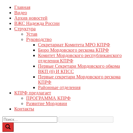
Перейти
Главная
КПРФ Мордовия
Мордовское Региональное отделение КПРФ
к
Видео
содержимому
Архив новостей
ВЖС Надежда России
Структура
Устав
Руководство
Секретариат Комитета МРО КПРФ
Бюро Мордовского рескома КПРФ
Комитет Мордовского республиканского
отделения КПРФ
Первые Секретари Мордовского обкома
ВКП (б) И КПСС
Первые секретари Мордовского рескома
КПРФ
Районные отделения
КПРФ предлагает
ПРОГРАММА КПРФ
Развитие Мордовии
Контакты