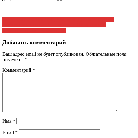
Навигация
Путинская система победила народную демократию
Выборы закончились! Не забудьте! Продолжение
по
старошайговской махинации?
записям
Добавить комментарий
Ваш адрес email не будет опубликован.
Обязательные поля
помечены
*
Комментарий
*
Имя
*
Email
*