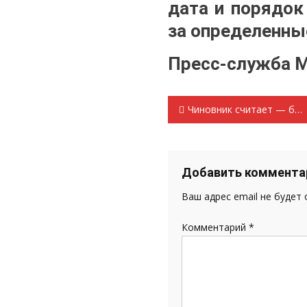
дата и порядок
за определенны
Пресс-служба 
Навигация
Чиновник считает — бензин дорожает
по
записям
Добавить коммента
Ваш адрес email не будет
Комментарий
*