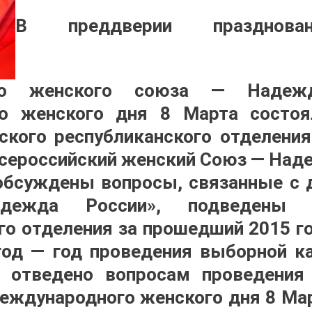
В преддверии празднован
кого женского союза — Надеж
о женского дня 8 Марта состоя
кого республиканского отделени
сероссийский женский Союз — Наде
обсуждены вопросы, связанные с 
ежда России», подведены и
го отделения за прошедший 2015 го
год — год проведения выборной к
 отведено вопросам проведени
еждународного женского дня 8 Ма