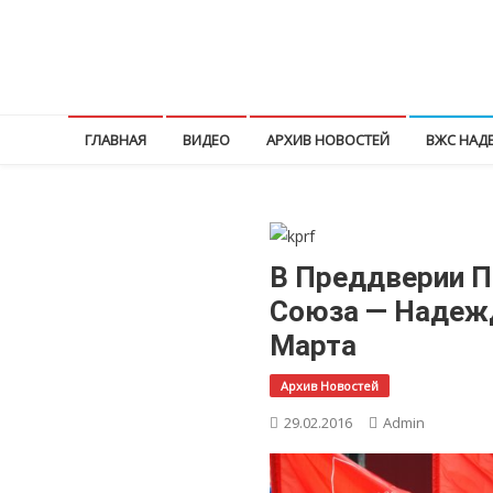
Перейти
к
КПРФ Мордовия
Мордовское Региональное отделение КПРФ
содержимому
ГЛАВНАЯ
ВИДЕО
АРХИВ НОВОСТЕЙ
ВЖС НАД
В Преддверии П
Союза — Надежд
Марта
Архив Новостей
29.02.2016
Admin