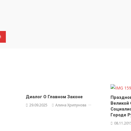
Диалог О Главном Законе
Праздно
Великой 
29.09.2025
Алина Хрипунова
Социали
Городе Р
08.11.201