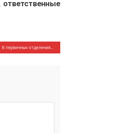
, ответственные
В первичных отделениях Саранского городского отделения КПРФ завершилась отчетно-выборная кампания