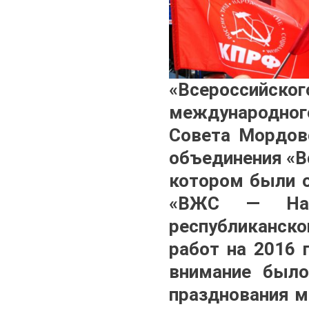
«Всероссийс
международног
Совета Мордовс
объединения «В
котором были 
«ВЖС — Над
республиканско
работ на 2016 
внимание было
празднования м