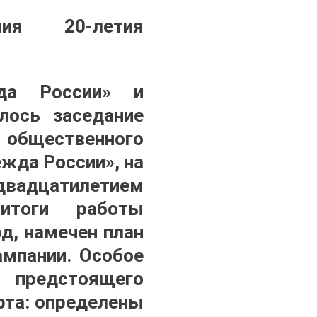
ия 20-летия
да России» и
лось заседание
я общественного
жда России», на
двадцатилетием
тоги работы
д, намечен план
ампании. Особое
я предстоящего
рта: определены