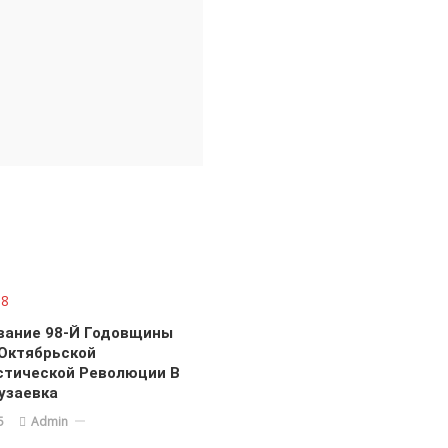
вание 98-Й Годовщины
Октябрьской
стической Революции В
узаевка
5
Admin