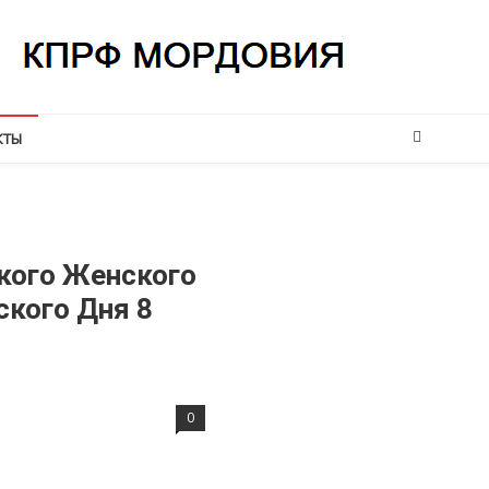
КТЫ
кого Женского
кого Дня 8
0