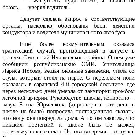
— Жалуйтесь, куда хотите, я никого не
боюсь, — уверял водитель.
Депутат сделала запрос в соответствующие
органы, насколько обоснованы были действия
кондуктора и водителя муниципального автобуса.
Еще более возмутительным оказался
трагический случай, произошедший в августе в
поселке Смольный Ичалковского района. О нем уже
сообщили республиканские СМИ. Учительница
Лариса Носова, вешая оконные занавески, упала со
стула, который стоял на парте. С переломом ноги
оказалась в саранской 4-й городской больнице, где
через несколько дней умерла от закупорки тромбом
легочной артерии. Руководство школы, конкретно –
завуч Елена Юрченкова (директора в тот день в
школе не было) попросила пострадавшую сказать,
что ногу она повредила дома. А потом заявила, что
никаких претензий к школе быть не может,
поскольку покалечилась Носова во время …отпуска.