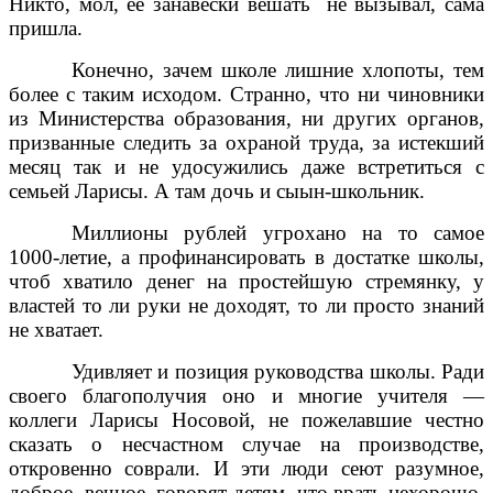
Никто, мол, ее занавески вешать не вызывал, сама
пришла.
Конечно, зачем школе лишние хлопоты, тем
более с таким исходом. Странно, что ни чиновники
из Министерства образования, ни других органов,
призванные следить за охраной труда, за истекший
месяц так и не удосужились даже встретиться с
семьей Ларисы. А там дочь и сыын-школьник.
Миллионы рублей угрохано на то самое
1000-летие, а профинансировать в достатке школы,
чтоб хватило денег на простейшую стремянку, у
властей то ли руки не доходят, то ли просто знаний
не хватает.
Удивляет и позиция руководства школы. Ради
своего благополучия оно и многие учителя —
коллеги Ларисы Носовой, не пожелавшие честно
сказать о несчастном случае на производстве,
откровенно соврали. И эти люди сеют разумное,
доброе, вечное, говорят детям, что врать нехорошо.