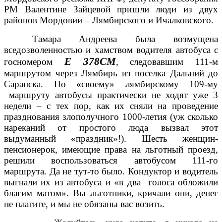
РМ Валентине Зайцевой пришли люди из двух
районов Мордовии – Лямбирского и Ичалковского.
Тамара Андреева была возмущена
вседозволенностью и хамством водителя автобуса с
Е 378СМ
госномером
, следовавшим 111-м
маршрутом через Лямбирь из поселка Дальний до
Саранска. По «своему» лямбирскому 109-му
маршруту автобусы практически не ходят уже 3
недели – с тех пор, как их сняли на проведение
празднования злополучного 1000-летия (уж сколько
нареканий от простого люда вызвал этот
выдуманный «праздник»!). Шесть женщин-
пенсионерок, имеющие права на льготный проезд,
решили воспользоваться автобусом 111-го
маршрута. Да не тут-то было. Кондуктор и водитель
выгнали их из автобуса и «в два голоса обложили
благим матом». Вы льготники, кричали они, денег
не платите, и мы не обязаны вас возить.