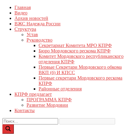
Перейти
Главная
КПРФ Мордовия
Мордовское Региональное отделение КПРФ
к
Видео
содержимому
Архив новостей
ВЖС Надежда России
Структура
Устав
Руководство
Секретариат Комитета МРО КПРФ
Бюро Мордовского рескома КПРФ
Комитет Мордовского республиканского
отделения КПРФ
Первые Секретари Мордовского обкома
ВКП (б) И КПСС
Первые секретари Мордовского рескома
КПРФ
Районные отделения
КПРФ предлагает
ПРОГРАММА КПРФ
Развитие Мордовии
Контакты