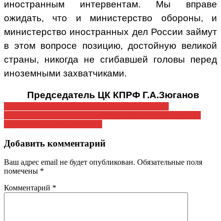
иностранным интервентам. Мы вправе
ожидать, что и министерство обороны, и
министерство иностранных дел России займут
в этом вопросе позицию, достойную великой
страны, никогда не сгибавшей головы перед
иноземными захватчиками.
Председатель ЦК КПРФ Г.А.Зюганов
Навигация
(1 ДЕКАБРЯ 2015) В ПРЕЗИДИУМЕ ЦК КПРФ
4 декабря. Информационная акция «Знание сила» прошла
по
накануне в городе Саранске!
записям
Добавить комментарий
Ваш адрес email не будет опубликован.
Обязательные поля
помечены
*
Комментарий
*