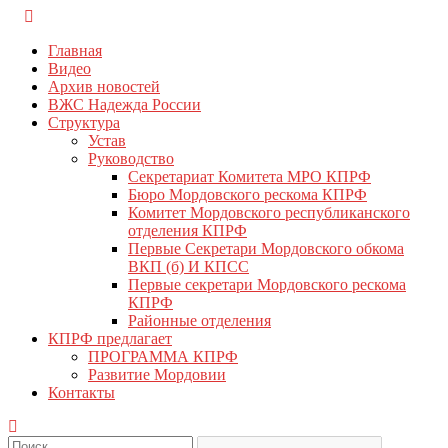
Перейти
КПРФ Мордовия
Мордовское Региональное отделение КПРФ
к
Главная
содержимому
Видео
Архив новостей
ВЖС Надежда России
Структура
Устав
Руководство
Секретариат Комитета МРО КПРФ
Бюро Мордовского рескома КПРФ
Комитет Мордовского республиканского
отделения КПРФ
Первые Секретари Мордовского обкома
ВКП (б) И КПСС
Первые секретари Мордовского рескома
КПРФ
Районные отделения
КПРФ предлагает
ПРОГРАММА КПРФ
Развитие Мордовии
Контакты