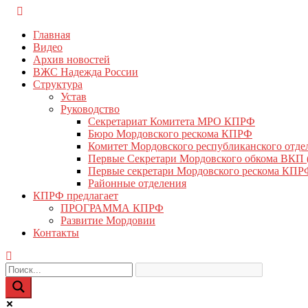
Перейти
КПРФ Мордовия
Мордовское Региональное отделение КПРФ
к
Главная
содержимому
Видео
Архив новостей
ВЖС Надежда России
Структура
Устав
Руководство
Секретариат Комитета МРО КПРФ
Бюро Мордовского рескома КПРФ
Комитет Мордовского республиканского отд
Первые Секретари Мордовского обкома ВКП
Первые секретари Мордовского рескома КПР
Районные отделения
КПРФ предлагает
ПРОГРАММА КПРФ
Развитие Мордовии
Контакты