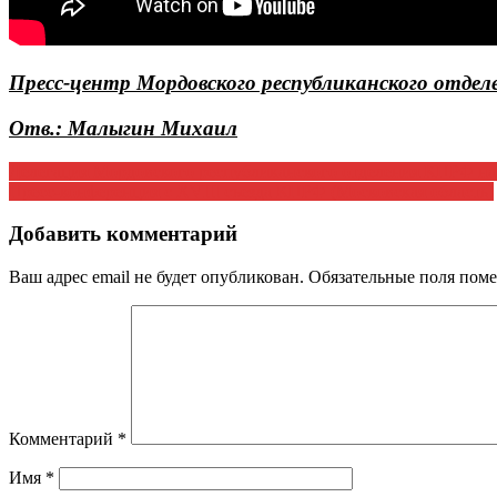
Пресс-центр Мордовского республиканского отде
Отв.: Малыгин Михаил
Навигация
Делегация Мордовского республиканского отделения КПРФ на 
Пресс-конференция с XVIII съезда КПРФ (Московская область)
по
записям
Добавить комментарий
Ваш адрес email не будет опубликован.
Обязательные поля пом
Комментарий
*
Имя
*