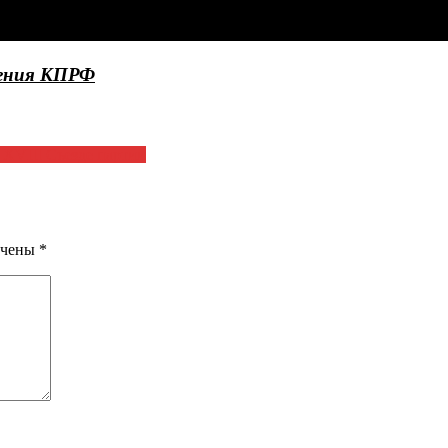
ления КПРФ
XVIII Съезде партии
ечены
*