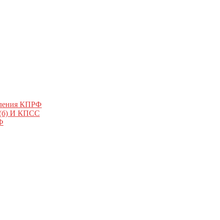
еления КПРФ
 (б) И КПСС
Ф