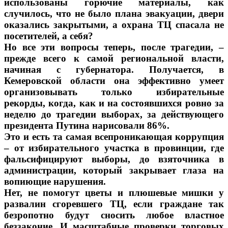
использованы горючие материалы, как
случилось, что не было плана эвакуации, двери
оказались закрытыми, а охрана ТЦ спасала не
посетителей, а себя?
Но все эти вопросы теперь, после трагедии, –
прежде всего к самой региональной власти,
начиная с губернатора. Получается, в
Кемеровской области она эффективно умеет
организовывать только избирательные
рекорды, когда, как и на состоявшихся ровно за
неделю до трагедии выборах, за действующего
президента Путина нарисовали 86%.
Это и есть та самая всепроникающая коррупция
– от избирательного участка в провинции, где
фальсифицируют выборы, до взяточника в
администрации, который закрывает глаза на
вопиющие нарушения.
Нет, не помогут цветы и плюшевые мишки у
развалин сгоревшего ТЦ, если граждане так
безропотно будут сносить любое властное
беззаконие. И масштабные проверки торговых