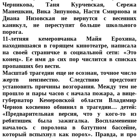
Черникова, Таня Курчевская, Сережа
Манешкин, Вика Зипунова, Настя Смирнова и
Диана Низовская не вернутся с весенних
каникул, не переступят больше школьного
порога.
11-летняя кемеровчанка Майя Ерохина,
находившаяся в горящем кинотеатре, написала
на своей страничке в социальной сети: «Это
конец». Ее имя до сих пор числится в списках
пропавших без вести.
Масштаб трагедии еще не осознан, точное число
жертв неизвестно. Следствию предстоит
установить причины возгорания. Между тем не
прошло и пары часов с начала пожара, а вице-
губернатор Кемеровской области Владимир
Чернов косвенно обвинил в трагедии… детей:
«Предварительная версия, что у кого-то из
ребятишек была зажигалка. Воспламенение
началось с поролона в батутном бассейне,
который вспыхнул как порох». Правда, и про