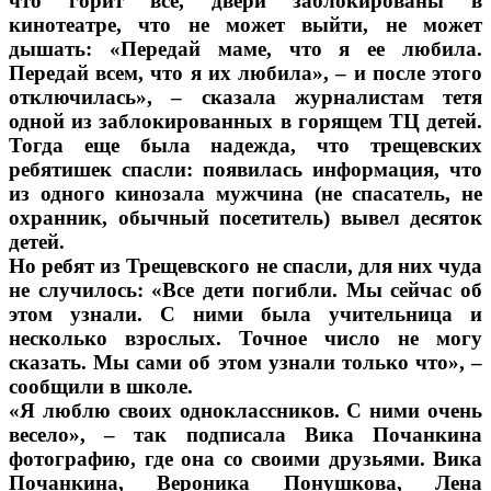
что горит всё, двери заблокированы в
кинотеатре, что не может выйти, не может
дышать: «Передай маме, что я ее любила.
Передай всем, что я их любила», – и после этого
отключилась», – сказала журналистам тетя
одной из заблокированных в горящем ТЦ детей.
Тогда еще была надежда, что трещевских
ребятишек спасли: появилась информация, что
из одного кинозала мужчина (не спасатель, не
охранник, обычный посетитель) вывел десяток
детей.
Но ребят из Трещевского не спасли, для них чуда
не случилось: «Все дети погибли. Мы сейчас об
этом узнали. С ними была учительница и
несколько взрослых. Точное число не могу
сказать. Мы сами об этом узнали только что», –
сообщили в школе.
«Я люблю своих одноклассников. С ними очень
весело», – так подписала Вика Почанкина
фотографию, где она со своими друзьями. Вика
Почанкина, Вероника Понушкова, Лена