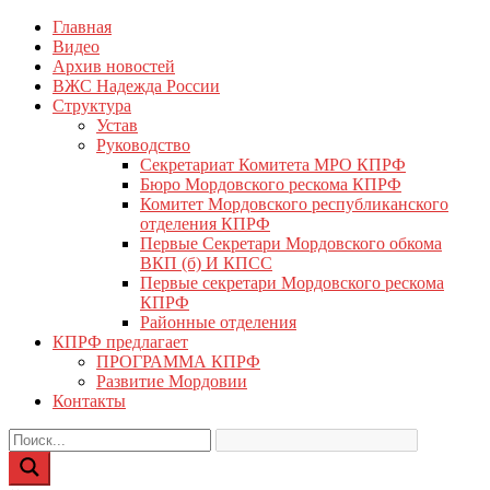
Перейти
Главная
КПРФ Мордовия
Мордовское Региональное отделение КПРФ
к
Видео
содержимому
Архив новостей
ВЖС Надежда России
Структура
Устав
Руководство
Секретариат Комитета МРО КПРФ
Бюро Мордовского рескома КПРФ
Комитет Мордовского республиканского
отделения КПРФ
Первые Секретари Мордовского обкома
ВКП (б) И КПСС
Первые секретари Мордовского рескома
КПРФ
Районные отделения
КПРФ предлагает
ПРОГРАММА КПРФ
Развитие Мордовии
Контакты