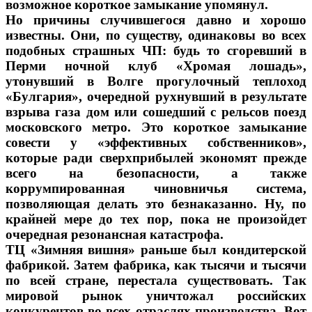
возможное короткое замыкание упомянул.
Но причины случившегося давно и хорошо
известны. Они, по существу, одинаковы во всех
подобных страшных ЧП: будь то сгоревший в
Перми ночной клуб «Хромая лошадь»,
утонувший в Волге прогулочный теплоход
«Булгария», очередной рухнувший в результате
взрыва газа дом или сошедший с рельсов поезд
московского метро. Это короткое замыкание
совести у «эффективных собственников»,
которые ради сверхприбылей экономят прежде
всего на безопасности, а также
коррумпированная чиновничья система,
позволяющая делать это безнаказанно. Ну, по
крайней мере до тех пор, пока не произойдет
очередная резонансная катастрофа.
ТЦ «Зимняя вишня» раньше был кондитерской
фабрикой. Затем фабрика, как тысячи и тысячи
по всей стране, перестала существовать. Так
мировой рынок уничтожал российских
конкурентов во всех отраслях производства. Вот