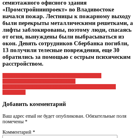
семиэтажного офисного здания
«Промстройниипроект» во Владивостоке
начался пожар. Лестницы к пожарному выходу
были перекрыты металлическими решетками, а
лифты заблокированы, поэтому люди, спасаясь
от огня, вынуждены были выбрасываться из
окон. Девять сотрудников Сбербанка погибли,
13 получили телесные повреждения, еще 30
обратились за помощью с острым психическим
расстройством.
Навигация
Выборы закончились. Не забудьте! Бюллетени:
незапечатанные, в рваных мешках
по
Уровень жизни населения Мордовии падает. Даже по
записям
статистике
Добавить комментарий
Ваш адрес email не будет опубликован.
Обязательные поля
помечены
*
Комментарий
*