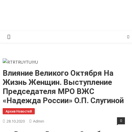
Перейти
КПРФ Мордовия
Мордовское Региональное отделение КПРФ
к
содержимому
Влияние Великого Октября На
Жизнь Женщин. Выступление
Председателя МРО ВЖС
«Надежда России» О.П. Слугиной
Архив Новостей
0
28.10.2020
Admin