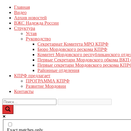
Перейти
Главная
КПРФ Мордовия
Мордовское Региональное отделение КПРФ
к
Видео
содержимому
Архив новостей
ВЖС Надежда России
Структура
Устав
Руководство
Секретариат Комитета МРО КПРФ
Бюро Мордовского рескома КПРФ
Комитет Мордовского республиканского отд
Первые Секретари Мордовского обкома ВКП
Первые секретари Мордовского рескома КПР
Районные отделения
КПРФ предлагает
ПРОГРАММА КПРФ
Развитие Мордовии
Контакты
Exact matches only