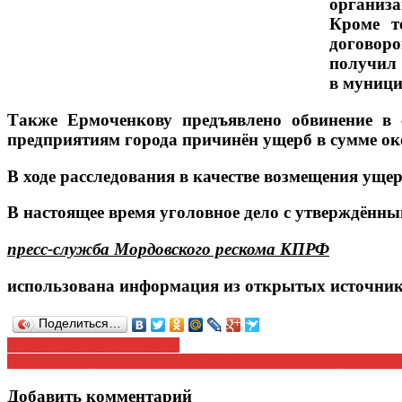
организа
Кроме т
договоро
получил 
в муници
Также Ермоченкову предъявлено обвинение в 
предприятиям города причинён ущерб в сумме око
В ходе расследования в качестве возмещения уще
В настоящее время уголовное дело с утверждённ
пресс-служба Мордовского рескома КПРФ
использована информация из открытых источни
Поделиться…
Навигация
Следователь просит помочь
Саранское городское отделение КПРФ продолжает серию встре
по
записям
Добавить комментарий