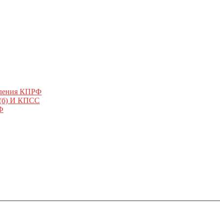
еления КПРФ
 (б) И КПСС
Ф