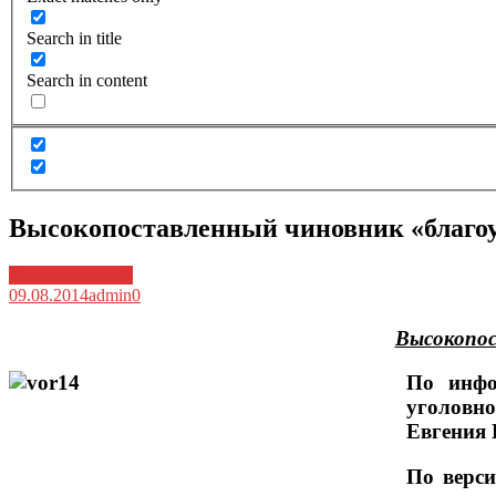
Search in title
Search in content
Высокопоставленный чиновник «благоус
Архив новостей
09.08.2014
admin
0
Высокопос
По инфо
уголовн
Евгения 
По верси