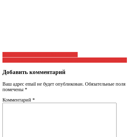
Навигация
Знамя Победы для школьного музея
70 лет хранителю русской литературы. Репортаж KPRF.TV
по
записям
Добавить комментарий
Ваш адрес email не будет опубликован.
Обязательные поля
помечены
*
Комментарий
*