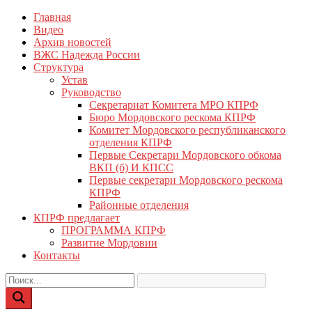
Перейти
Главная
КПРФ Мордовия
Мордовское Региональное отделение КПРФ
к
Видео
содержимому
Архив новостей
ВЖС Надежда России
Структура
Устав
Руководство
Секретариат Комитета МРО КПРФ
Бюро Мордовского рескома КПРФ
Комитет Мордовского республиканского
отделения КПРФ
Первые Секретари Мордовского обкома
ВКП (б) И КПСС
Первые секретари Мордовского рескома
КПРФ
Районные отделения
КПРФ предлагает
ПРОГРАММА КПРФ
Развитие Мордовии
Контакты