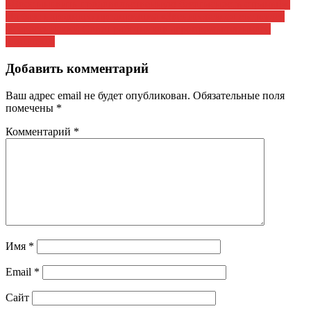
по
«Восстановить продовольственную безопасность страны!».
записям
На базе народного предприятия «Звениговское» состоялся
Всероссийский Совет работников агропромышленного
комплекса
Добавить комментарий
Ваш адрес email не будет опубликован.
Обязательные поля
помечены
*
Комментарий
*
Имя
*
Email
*
Сайт