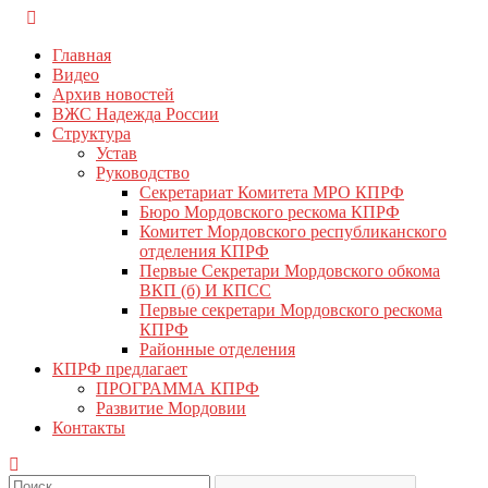
Перейти
КПРФ Мордовия
Мордовское Региональное отделение КПРФ
к
Главная
содержимому
Видео
Архив новостей
ВЖС Надежда России
Структура
Устав
Руководство
Секретариат Комитета МРО КПРФ
Бюро Мордовского рескома КПРФ
Комитет Мордовского республиканского
отделения КПРФ
Первые Секретари Мордовского обкома
ВКП (б) И КПСС
Первые секретари Мордовского рескома
КПРФ
Районные отделения
КПРФ предлагает
ПРОГРАММА КПРФ
Развитие Мордовии
Контакты