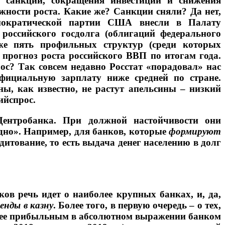
а санкций, сокращения инвестиций и снижения
ности роста. Какие же? Санкции сняли? Да нет,
емократической партии США внесли в Палату
 российского госдолга (облигаций федерального
же пять профильных структур (среди которых
 прогноз роста российского ВВП по итогам года.
ос? Так совсем недавно Росстат «порадовал» нас
фициальную зарплату ниже средней по стране.
ы, как известно, не растут апельсины – низкий
ийспрос.
ентробанка. При должной настойчивости они
е дно». Например, для банков, которые
формируют
дитование, то есть выдача денег населению в долг
в речь идет о наиболее крупных банках, и, да,
енды в казну
. Более того, в первую очередь – о тех,
олее прибыльным в абсолютном выражении банком