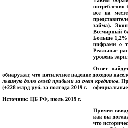
Таким образ
потребления 
все на мест
представител
займа). Эко
Всемирный ба
Больше 1,2% 
цифрами о т
Реальные рас
уровень зарпл
Ответ найду
обнаружат, что пятилетнее падение доходов насел
львиную долю своей прибыли за счет кредитов
. П
(+228 млрд руб. за полгода 2019 г. – официальны
Источник: ЦБ РФ, июль 2019 г.
Причем ввиду
как вы догад
что историче