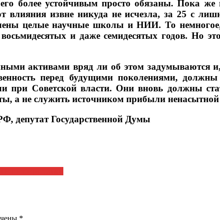
 его более устойчивым просто обязаны. Пока ж
от влияния извне никуда не исчезла, за 25 с ли
ены целые научные школы и НИИ. То немногое, 
восьмидесятых и даже семидесятых годов. Но этот
иными активами вряд ли об этом задумываются и,
венность перед будущими поколениями, должны 
ли при Советской власти. Они вновь должны ста
кты, а не служить источником прибыли ненасытной
Ф, депутат Государственной Думы
ней с избирателями
ечены
*