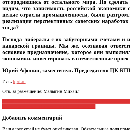
отгородившись от остального мира. Но сделать
видим, что зависимость российской экономики 
целые отрасли промышленности, были разгромл
реализация перспективных советских наработок 
тогда?
Господа либералы с их забугорными счетами и 
канадской границы. Мы же, осознавая ответст
основное предназначение, которое они выполня
экономики, инвестировать в отечественные прое
Юрий Афонин, заместитель Председателя ЦК КПР
Ист.:
kprf.ru
Отв. за размещение: Малыгин Михаил
Навигация
В Саранске прошли встречи депутатов-коммунистов всех уров
Юрий Афонин: Госбанки – пир во время чумы
по
записям
Добавить комментарий
Ваш адрес email не будет опубликован.
Обязательные поля пом