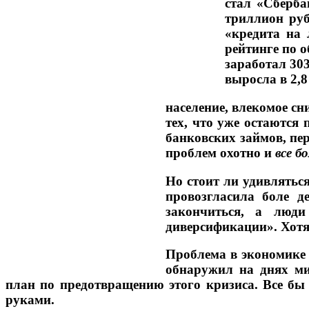
стал «Сберба
триллион руб
«кредита на
рейтинге по 
заработал 30
выросла в 2,8
население, влекомое с
тех, что уже остаются
банковских займов, пе
проблем охотно и
все б
Но стоит ли удивлятьс
провозгласила боле д
закончиться, а люди
диверсификации». Хотя,
Проблема в экономике 
обнаружил на днях ми
план по предотвращению этого кризиса. Все бы 
руками.