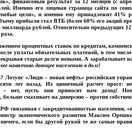
нк», финансовый результат за 12 месяцев (с апре
лей. Именно его лицевая страница сайта по сов
 любые цели», и именно ему принадлежит 41% р
объему прибыли стал ВТБ (более 60% его акций при
3 миллиарда рублей. Относительно предыдущих 12
 раза.
нижением процентных ставок по кредитам, компенс
 после уплаты обязательных платежей, в том числ
рекрывая старые долги новыми. А зарабатывает н
олее навязчиво дающее населению в долг
!
я? Лозунг «Люди – новая нефть» российская управ
есяти лет назад. Их циничный расчет прост: н
 – нет, пусть они приносят нам доход! Нов
 больше смахивает на диверсию – против собствен
РФ связанная с закредитованностью населения, «в
нистр экономического развития Максим Орешкин
ничего, если бы другой рукой те же самые прав