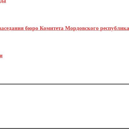
да
 заседания бюро Комитета Мордовского республик
и