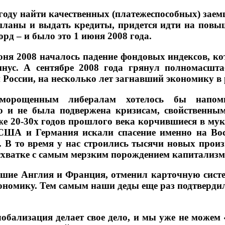
оду найти качественных (платежеспособных) заемщ
планы и выдать кредиты, придется идти на повыш
д – и было это 1 июня 2008 года.
юня 2008 началось падение фондовых индексов, ко
инус. А сентябре 2008 года грянул полномасшт
 России, на несколько лет загнавший экономику в 
оморощенным либералам хотелось бы напомн
о и не была подвержена кризисам, свойственны
еже 20-30х годов прошлого века корчившиеся в му
США и Германия искали спасение именно на Вос
. В то время у нас строились тысячи новых произ
схватке с самым мерзким порождением капитализм
шие Англия и Франция, отменил карточную систе
номику. Тем самым наши деды еще раз подтверди
лобализация делает свое дело, и мы уже не може