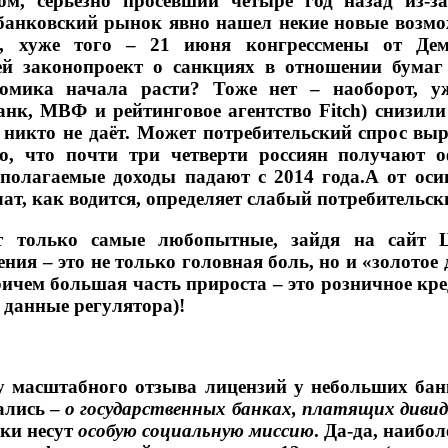
ом, серьезно просевший четыре год назад из-з
банковский рынок явно нашел некие новые возмож
е, хуже того – 21 июня конгрессмены от Д
ей законопроект о санкциях в отношении бумаг
номика начала расти? Тоже нет – наоборот, у
нк, МВФ и рейтинговое агентство Fitch) снизили
никто не даёт. Может потребительский спрос выр
о, что почти три четверти россиян получают о
полагаемые доходы падают с 2014 года.А от осин
ат, как водится, определяет слабый потребительск
т только самые любопытные, зайдя на сайт Ц
ения – это не только головная боль, но и «золото
ричем большая часть прироста – это розничное кре
е данные регулятора)!
 масштабного отзыва лицензий у небольших банко
ались –
о государственных банках, платящих дивид
ски несут
особую социальную миссию
. Да-да, наиб