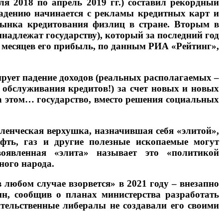
ля 2018 по апрель 2019 гг.) составил рекордный
падению начинается с рекламы кредитных карт и
ынка кредитования физлиц в стране. Вторым в
надлежат государству), который за последний год
 месяцев его прибыль, по данным РИА «Рейтинг»,
ирует падение доходов (реальных располагаемых –
е обслуживания кредитов!) за счет новых и новых
а этом… государство, вместо решения социальных
ленческая верхушка, назначившая себя «элитой»,
ефть, газ и другие полезные ископаемые могут
оявленная «элита» называет это «политикой
ного народа.
 любом случае взорвется» в 2021 году – внезапно
, сообщив о планах министерства разработать
ительственные либералы не создавали его своими