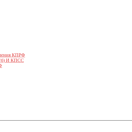
еления КПРФ
 (б) И КПСС
Ф