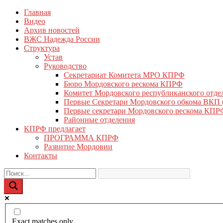
Перейти
Главная
КПРФ Мордовия
Мордовское Региональное отделение КПРФ
к
Видео
содержимому
Архив новостей
ВЖС Надежда России
Структура
Устав
Руководство
Секретариат Комитета МРО КПРФ
Бюро Мордовского рескома КПРФ
Комитет Мордовского республиканского отд
Первые Секретари Мордовского обкома ВКП
Первые секретари Мордовского рескома КПР
Районные отделения
КПРФ предлагает
ПРОГРАММА КПРФ
Развитие Мордовии
Контакты
Exact matches only