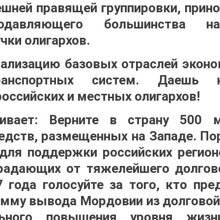
ешней правящей группировки, прин
одавляющего большинства на
чки олигархов.
ализацию базовых отраслей экон
анспортных систем. Даешь на
российских и местных олигархов!
аивает: Верните в страну 500 
едств, размещенных на Западе. По
 для поддержки российских регион
радающих от тяжелейшего долгово
7 года голосуйте за того, кто пр
амму вывода Мордовии из долговой
льного повышения уровня жизн