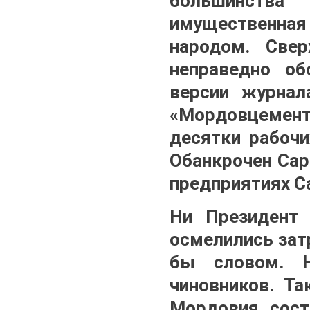
большинства
имущественная
народом. Свер
неправедно об
версии журнал
«Мордовцемент
десятки рабочи
Обанкрочен Сар
предприятиях С
Ни Президент 
осмелились зат
бы словом. Н
чиновников. Та
Мордовия, сост