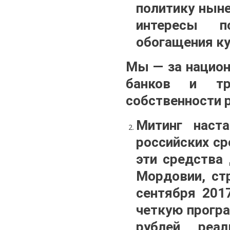
политику нын
интересы п
обогащения ку
Мы — за национ
банков и тр
собственности 
Митинг наст
российских ср
эти средства
Мордовии, ст
сентября 201
четкую прогр
рублей, реа