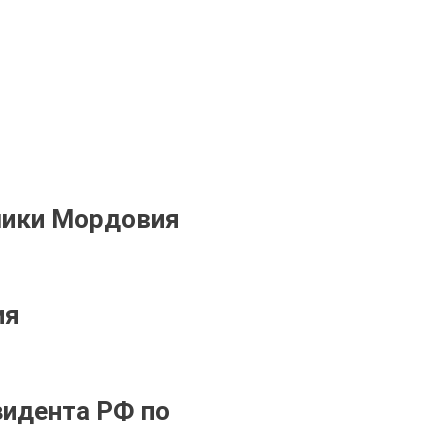
лики Мордовия
ия
зидента РФ по