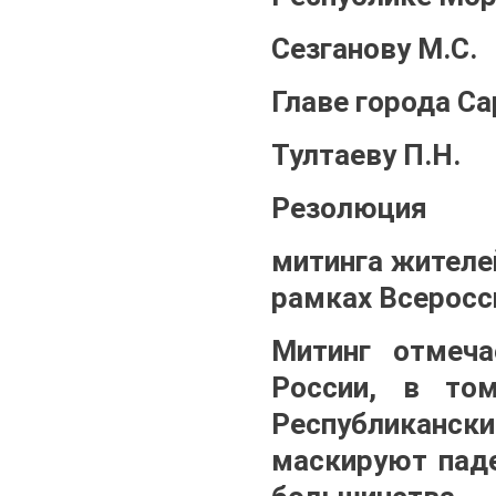
Сезганову М.С.
Главе города С
Тултаеву П.Н.
Резолюция
митинга жителе
рамках Всеросси
Митинг отмеча
России, в то
Республикански
маскируют паде