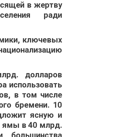
осящей в жертву
селения ради
омики, ключевых
ционализацию
млрд. долларов
ра использовать
ов, в том числе
го бремени. 10
едложит ясную и
 ямы в 40 млрд.
и большинства