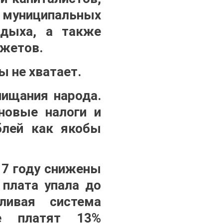
 муниципальных
тдыха, а также
джетов.
ы не хватает.
нищания народа.
новые налоги и
блей как якобы
17 году снижены
 плата упала до
ливая система
ые платят 13%