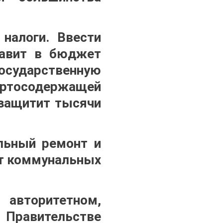
налоги. Ввести
бавит в бюджет
сударственную
иртосодержащей
 защитит тысячи
льный ремонт и
ст коммунальных
авторитетном,
Правительстве