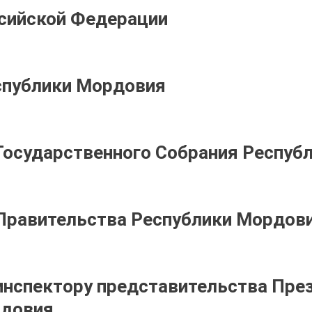
сийской Федерации
спублики Мордовия
осударственного Собрания Респуб
Правительства Республики Мордов
нспектору представительства Пре
рдовия