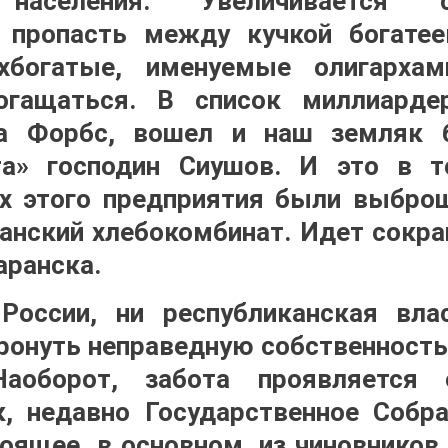
 населения. Увеличивается 
 пропасть между кучкой богате
хбогатые, именуемые олигарха
огащаться. В список миллиарде
а Форбс, вошел и наш земляк 
а» господин Сиушов. И это в т
х этого предприятия были выбро
анский хлебокомбинат. Идет сокра
аранска.
России, ни республиканская вла
ронуть неправедную собственность 
аоборот, забота проявляется 
к, недавно Государственное Собр
оящее, в основном, из чиновников 