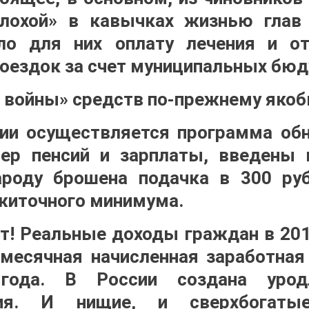
плохой» в кавычках жизнью глав
ло для них оплату лечения и о
поездок за счет муниципальных бю
й войны» средств по-прежнему якоб
ии осуществляется программа об
ер пенсий и зарплаты, введены 
ароду брошена подачка в 300 ру
житочного минимума.
т! Реальные доходы граждан в 20
емесячная начисленная заработная
года. В России создана урод
ния. И нищие, и сверхбогат