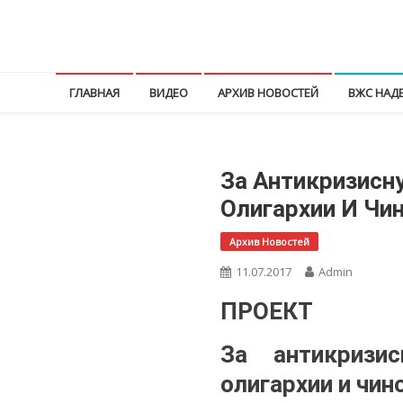
Перейти
к
КПРФ Мордовия
Мордовское Региональное отделение КПРФ
содержимому
ГЛАВНАЯ
ВИДЕО
АРХИВ НОВОСТЕЙ
ВЖС НАД
За Антикризисн
Олигархии И Чи
Архив Новостей
11.07.2017
Admin
ПРОЕКТ
За антикризи
олигархии и чин