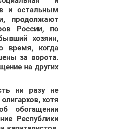
социальная и
ев и остальным
ми, продолжают
ров России, по
бывший хозяин,
о время, когда
шены за ворота.
щение на других
сть ни разу не
олигархов, хотя
об обогащении
ание Республики
и капиталистов,