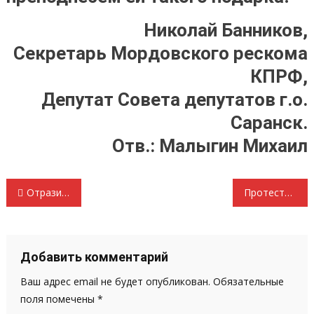
Николай Банников,
Секретарь Мордовского рескома
КПРФ,
Депутат Совета депутатов г.о.
Саранск.
Отв.: Малыгин Михаил
Навигация
Отразим наступление на социальные права народа
Протестовали уверенно и напористо О коммунистах Мордовии в докладе Зюганова
по
записям
Добавить комментарий
Ваш адрес email не будет опубликован.
Обязательные
поля помечены
*