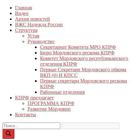
Перейти
Главная
КПРФ Мордовия
Мордовское Региональное отделение КПРФ
к
Видео
содержимому
Архив новостей
ВЖС Надежда России
Структура
Устав
Руководство
Секретариат Комитета МРО КПРФ
Бюро Мордовского рескома КПРФ
Комитет Мордовского республиканского
отделения КПРФ
Первые Секретари Мордовского обкома
ВКП (б) И КПСС
Первые секретари Мордовского рескома
КПРФ
Районные отделения
КПРФ предлагает
ПРОГРАММА КПРФ
Развитие Мордовии
Контакты