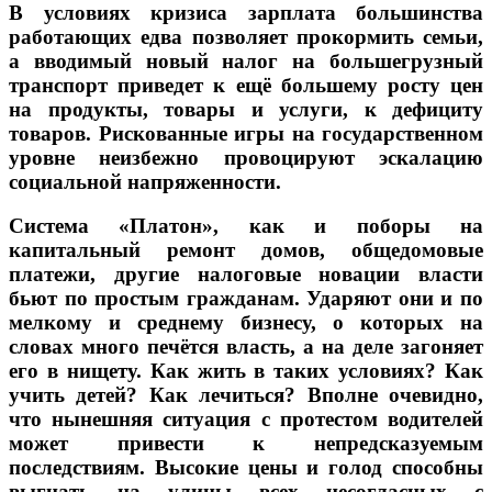
В условиях кризиса зарплата большинства
работающих едва позволяет прокормить семьи,
а вводимый новый налог на большегрузный
транспорт приведет к ещё большему росту цен
на продукты, товары и услуги, к дефициту
товаров. Рискованные игры на государственном
уровне неизбежно провоцируют эскалацию
социальной напряженности.
Система «Платон», как и поборы на
капитальный ремонт домов, общедомовые
платежи, другие налоговые новации власти
бьют по простым гражданам. Ударяют они и по
мелкому и среднему бизнесу, о которых на
словах много печётся власть, а на деле загоняет
его в нищету. Как жить в таких условиях? Как
учить детей? Как лечиться? Вполне очевидно,
что нынешняя ситуация с протестом водителей
может привести к непредсказуемым
последствиям. Высокие цены и голод способны
выгнать на улицы всех несогласных с