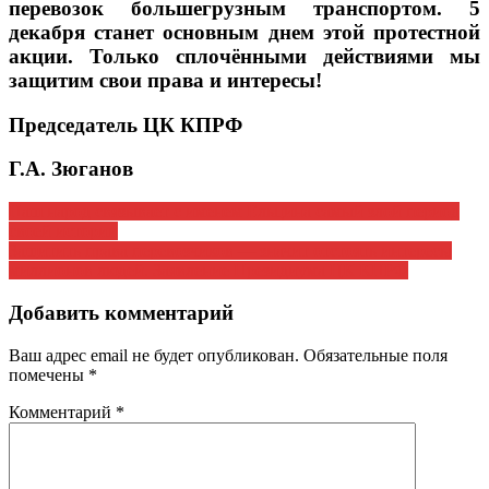
перевозок большегрузным транспортом. 5
декабря станет основным днем этой протестной
акции. Только сплочёнными действиями мы
защитим свои права и интересы!
Председатель ЦК КПРФ
Г.А. Зюганов
Навигация
Наш народ связывает с именем Ельцина самый злой период
своей истории
по
Защитить права перевозчиков — значит отстоять интересы
записям
миллионов людей. Заявление Президиума ЦК КПРФ
Добавить комментарий
Ваш адрес email не будет опубликован.
Обязательные поля
помечены
*
Комментарий
*