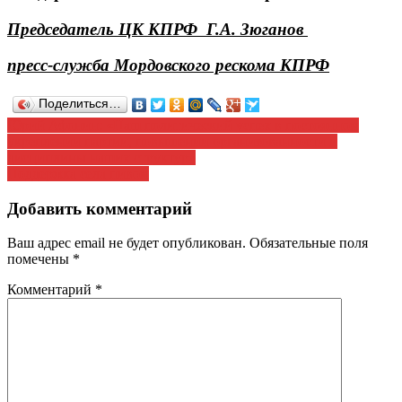
Председатель ЦК КПРФ Г.А. Зюганов
пресс-служба Мордовского рескома КПРФ
Поделиться…
Навигация
Юрий Афонин: «Наш политический успех в постоянном
укреплении партии, повышении организованности и
по
дисциплины наших структур»
записям
Поддержка села пивом
Добавить комментарий
Ваш адрес email не будет опубликован.
Обязательные поля
помечены
*
Комментарий
*