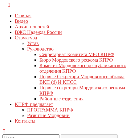
Перейти
КПРФ Мордовия
Мордовское Региональное отделение КПРФ
к
Главная
содержимому
Видео
Архив новостей
ВЖС Надежда России
Структура
Устав
Руководство
Секретариат Комитета МРО КПРФ
Бюро Мордовского рескома КПРФ
Комитет Мордовского республиканского
отделения КПРФ
Первые Секретари Мордовского обкома
ВКП (б) И КПСС
Первые секретари Мордовского рескома
КПРФ
Районные отделения
КПРФ предлагает
ПРОГРАММА КПРФ
Развитие Мордовии
Контакты