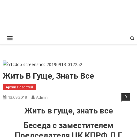
Перейти
КПРФ Мордовия
Мордовское Региональное отделение КПРФ
к
содержимому
Жить В Гуще, Знать Все
Архив Новостей
0
13.09.2019
Admin
Жить в гуще, знать все
Беседа с заместителем
Председателя ЦК КПРФ Д.Г.