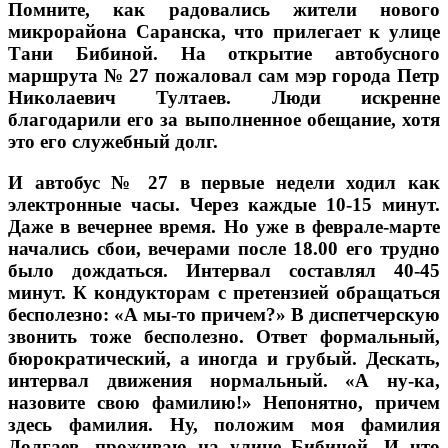
Помните, как радовались жители нового
микрорайона Саранска, что прилегает к улице
Тани Бибиной. На открытие автобусного
маршрута № 27 пожаловал сам мэр города Петр
Николаевич Тултаев. Люди искренне
благодарили его за выполненное обещание, хотя
это его служебный долг.
И автобус № 27 в первые недели ходил как
электронные часы. Через каждые 10-15 минут.
Даже в вечернее время. Но уже в феврале-марте
начались сбои, вечерами после 18.00 его трудно
было дождаться. Интервал составлял 40-45
минут. К кондукторам с претензией обращаться
бесполезно: «А мы-то причем?» В диспетчерскую
звонить тоже бесполезно. Ответ формальный,
бюрократический, а иногда и грубый. Дескать,
интервал движения нормальный. «А ну-ка,
назовите свою фамилию!» Непонятно, причем
здесь фамилия. Ну, положим моя фамилия
Долгаев, проживаю на улице Бибиной. И что