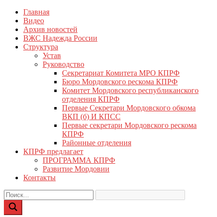
Перейти
Главная
КПРФ Мордовия
Мордовское Региональное отделение КПРФ
к
Видео
содержимому
Архив новостей
ВЖС Надежда России
Структура
Устав
Руководство
Секретариат Комитета МРО КПРФ
Бюро Мордовского рескома КПРФ
Комитет Мордовского республиканского
отделения КПРФ
Первые Секретари Мордовского обкома
ВКП (б) И КПСС
Первые секретари Мордовского рескома
КПРФ
Районные отделения
КПРФ предлагает
ПРОГРАММА КПРФ
Развитие Мордовии
Контакты