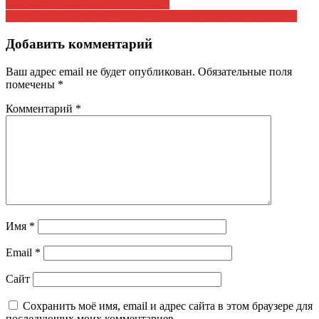
Навигация
Вопросы Президенту РФ Путину
Президент «катит бочку» на Павла Грудинина и социализм
по
записям
Добавить комментарий
Ваш адрес email не будет опубликован.
Обязательные поля
помечены
*
Комментарий
*
Имя
*
Email
*
Сайт
Сохранить моё имя, email и адрес сайта в этом браузере для
последующих моих комментариев.