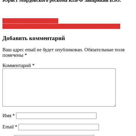
Юрист Мордовского рескома КПРФ Заварюхин В.Ю.
Навигация
Отчёты и выборы в КПРФ
ХХ съезд КПК станет событием планетарного масштаба
по
записям
Добавить комментарий
Ваш адрес email не будет опубликован.
Обязательные поля
помечены
*
Комментарий
*
Имя
*
Email
*