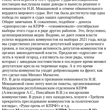
инстанции выслушала наши доводы и вынесла решение о
невиновности Н.И. Мокшановой и отмене обвинительного
вердикта мирового судьи. Вот так была достигнута еще одна
победа по защите в судах наших однопартийцев.
Общие замечания. К сожалению, подобное – доносы
«единороссов» на КПРФ – «ознаменовали» сентябрьские
выборы этого года и в ряде других районов. Это, безусловно,
целенаправленная акция. Видимо, не дают покоя власти
успехи мордовских коммунистов на выборах 2021 года, когда
мы существенно увеличили депутатский корпус различного
уровня, и последующая активность депутатов-коммунистов в
органах законодательной власти. Предлагаю «едроссам» не
лезть в чужой огород, а взглянуть на свои ряды, члены
которых с завидным постоянством в последнее время меняют
депутатские кресла на тюремные нары. А в это время
депутаты-коммунисты уходят добровольцами на фронт, как
это сделал наш Михаил Малыгин.
P.S. В дела оправдания и признания невиновности Н.И.
Мокшановой свою лепту внесли пикеты, организованные
Мордовским республиканским отделением КПРФ
(Александров А.С., Пиксайкин В.В.) и инсарскими
коммунистами. В руках у них находились лозунги «Требуем
прекратить преследование коммунистов за политические
взгляды», «Руки прочь от КПРФ!» и т.д.