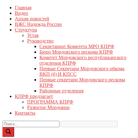
Перейти
Главная
КПРФ Мордовия
Мордовское Региональное отделение КПРФ
к
Видео
содержимому
Архив новостей
ВЖС Надежда России
Структура
Устав
Руководство
Секретариат Комитета МРО КПРФ
Бюро Мордовского рескома КПРФ
Комитет Мордовского республиканского
отделения КПРФ
Первые Секретари Мордовского обкома
ВКП (б) И КПСС
Первые секретари Мордовского рескома
КПРФ
Районные отделения
КПРФ предлагает
ПРОГРАММА КПРФ
Развитие Мордовии
Контакты