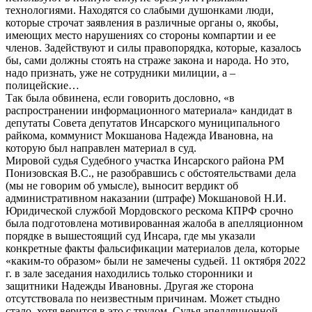
технологиями. Находятся со слабыми душонками люди,
которые строчат заявления в различные органы о, якобы,
имеющих место нарушениях со стороны компартии и ее
членов. Задействуют и силы правопорядка, которые, казалось
бы, сами должны стоять на страже закона и народа. Но это,
надо признать, уже не сотрудники милиции, а –
полицейские…
Так была обвинена, если говорить дословно, «в
распространении информационного материала» кандидат в
депутаты Совета депутатов Инсарского муниципального
райкома, коммунист Мокшанова Надежда Ивановна, на
которую был направлен материал в суд.
Мировой судья Судебного участка Инсарского района РМ
Понизовская В.С., не разобравшись с обстоятельствами дела
(мы не говорим об умысле), выносит вердикт об
административном наказании (штрафе) Мокшановой Н.И.
Юридической службой Мордовского рескома КПРФ срочно
была подготовлена мотивированная жалоба в апелляционном
порядке в вышестоящий суд Инсара, где мы указали
конкретные факты фальсификации материалов дела, которые
«каким-то образом» были не замечены судьей. 11 октября 2022
г. в зале заседания находились только сторонники и
защитники Надежды Ивановны. Другая же сторона
отсутствовала по неизвестным причинам. Может стыдно
стало, хотя верится в это с трудом. Судья апелляционной