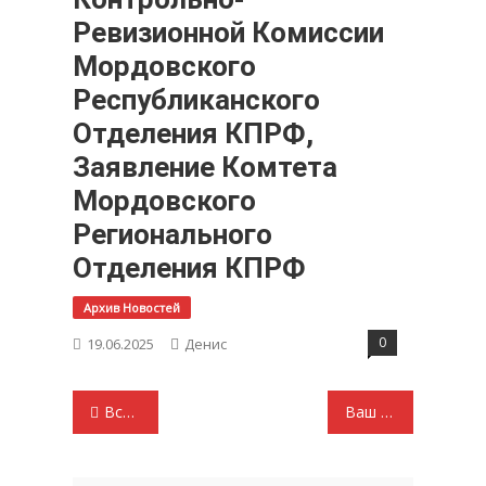
Ревизионной Комиссии
Мордовского
Республиканского
Отделения КПРФ,
Заявление Комтета
Мордовского
Регионального
Отделения КПРФ
Архив Новостей
0
19.06.2025
Денис
Навигация
Встречи в Москве
Ваш труд велик. В нём жизни высота
по