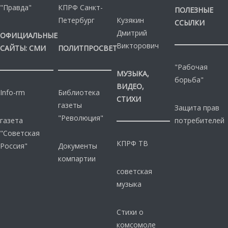
"Правда"
КПРФ Санкт-
ПОЛЕЗНЫЕ
Петербург
Кузякин
ССЫЛКИ
Дмитрий
ОФИЦИАЛЬНЫЕ
Викторович
САЙТЫ: СМИ
ПОЛИТПРОСВЕТ
"Рабочая
МУЗЫКА,
борьба"
ВИДЕО,
Info-rm
Библиотека
СТИХИ
газеты
Защита прав
"Революция"
газета
потребителей
"Советская
КПРФ ТВ
Россия"
Документы
компартии
советская
музыка
Стихи о
комсомоле