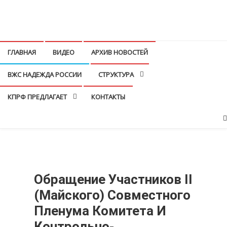
Перейти
к
КПРФ Мордовия
Мордовское Региональное отделение КПРФ
содержимому
ГЛАВНАЯ
ВИДЕО
АРХИВ НОВОСТЕЙ
ВЖС НАДЕЖДА РОССИИ
СТРУКТУРА
КПРФ ПРЕДЛАГАЕТ
КОНТАКТЫ
Обращение Участников II
(майского) Совместного
Пленума Комитета И
Контрольно-