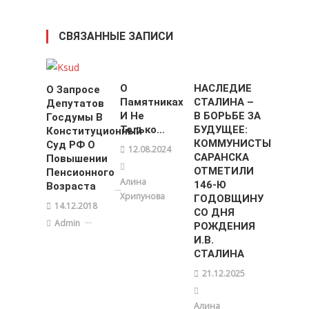
СВЯЗАННЫЕ ЗАПИСИ
О
НАСЛЕДИЕ
О Запросе
Памятниках
СТАЛИНА –
Депутатов
И Не
В БОРЬБЕ ЗА
Госдумы В
Только…
БУДУЩЕЕ:
Конституционный
КОММУНИСТЫ
Суд РФ О
12.08.2024
САРАНСКА
Повышении
ОТМЕТИЛИ
Пенсионного
Алина
146-Ю
Возраста
Хрипунова
ГОДОВЩИНУ
14.12.2018
СО ДНЯ
Admin
РОЖДЕНИЯ
И.В.
СТАЛИНА
21.12.2025
Алина