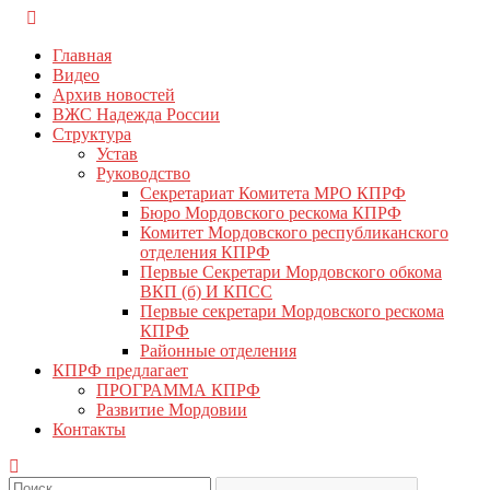
Перейти
КПРФ Мордовия
Мордовское Региональное отделение КПРФ
к
Главная
содержимому
Видео
Архив новостей
ВЖС Надежда России
Структура
Устав
Руководство
Секретариат Комитета МРО КПРФ
Бюро Мордовского рескома КПРФ
Комитет Мордовского республиканского
отделения КПРФ
Первые Секретари Мордовского обкома
ВКП (б) И КПСС
Первые секретари Мордовского рескома
КПРФ
Районные отделения
КПРФ предлагает
ПРОГРАММА КПРФ
Развитие Мордовии
Контакты