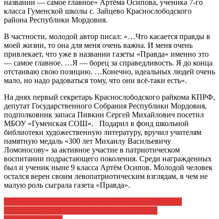
названии — самое главное» Артёма Осипова, ученика 7-го
класса Гуменской школы с. Зайцево Краснослободского
района Республики Мордовия.
В частности, молодой автор писал: «…Что касается правды в
моей жизни, то она для меня очень важна. И меня очень
привлекает, что уже в названии газеты «Правда» именно это
— самое главное. …Я — борец за справедливость. Я до конца
отстаиваю свою позицию. …Конечно, идеальных людей очень
мало, но надо радоваться тому, что они всё-таки есть».
На днях первый секретарь Краснослободского райкома КПРФ,
депутат Государственного Собрания Республики Мордовия,
подполковник запаса Пивкин Сергей Михайлович посетил
МБОУ «Гуменская СОШ». Подарил в фонд школьной
библиотеки художественную литературу, вручил учителям
памятную медаль «300 лет Михаилу Васильевичу
Ломоносову» за активное участие в патриотическом
воспитании подрастающего поколения. Среди награжденных
был и ученик ныне 9 класса Артём Осипов. Молодой человек
остался верен своим левопатриотическим взглядам, в чем не
малую роль сыграла газета «Правда».
Навигация
118-й гуманитарный конвой КПРФ ушел на Донбасс
ЛЕНИНСКИЙ КОМСОМОЛ: ОСНОВАНИЕ
по