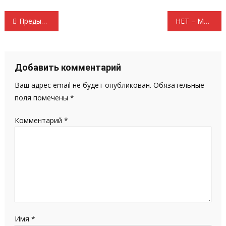
Навигация
Предыдущая запись
НЕТ – МУНИЦИПАЛЬНОМУ ФИЛЬТРУ!
по
записям
Добавить комментарий
Ваш адрес email не будет опубликован.
Обязательные
поля помечены
*
Комментарий
*
Имя
*