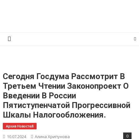
Перейти
КПРФ Мордовия
Мордовское Региональное отделение КПРФ
к
содержимому
Сегодня Госдума Рассмотрит В
Третьем Чтении Законопроект О
Введении В России
Пятиступенчатой Прогрессивной
Шкалы Налогообложения.
Архив Новостей
0
10.07.2024
Алина Хрипунова