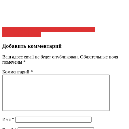
Навигация
АГИТРЕЙД САРАНСКИХ КОММУНИСТОВ
Программа Победы
по
записям
Добавить комментарий
Ваш адрес email не будет опубликован.
Обязательные поля
помечены
*
Комментарий
*
Имя
*