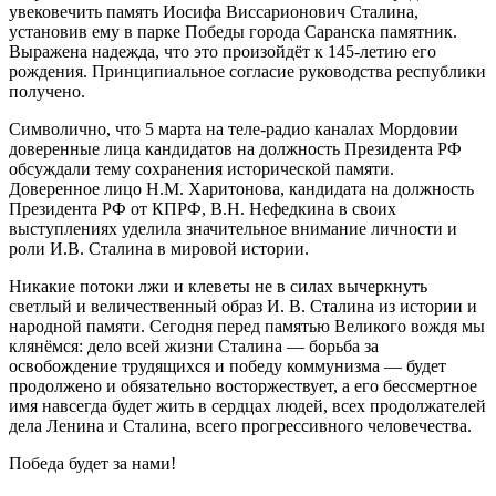
увековечить память Иосифа Виссарионович Сталина,
установив ему в парке Победы города Саранска памятник.
Выражена надежда, что это произойдёт к 145-летию его
рождения. Принципиальное согласие руководства республики
получено.
Символично, что 5 марта на теле-радио каналах Мордовии
доверенные лица кандидатов на должность Президента РФ
обсуждали тему сохранения исторической памяти.
Доверенное лицо Н.М. Харитонова, кандидата на должность
Президента РФ от КПРФ, В.Н. Нефедкина в своих
выступлениях уделила значительное внимание личности и
роли И.В. Сталина в мировой истории.
Никакие потоки лжи и клеветы не в силах вычеркнуть
светлый и величественный образ И. В. Сталина из истории и
народной памяти. Сегодня перед памятью Великого вождя мы
клянёмся: дело всей жизни Сталина — борьба за
освобождение трудящихся и победу коммунизма — будет
продолжено и обязательно восторжествует, а его бессмертное
имя навсегда будет жить в сердцах людей, всех продолжателей
дела Ленина и Сталина, всего прогрессивного человечества.
Победа будет за нами!