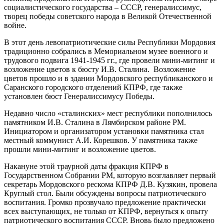
социалистического государства – СССР, генералиссимус,
творец победы советского народа в Великой Отечественной
войне.
В этот день левопатриотические силы Республики Мордовия
традиционно собрались в Мемориальном музее военного и
трудового подвига 1941-1945 гг., где провели мини-митинг и
возложение цветов к бюсту И.В. Сталина. Возложение
цветов прошло и в здании Мордовского республиканского и
Саранского городского отделений КПРФ, где также
установлен бюст Генералиссимусу Победы.
Недавно число «сталинских» мест республики пополнилось
памятником И.В. Сталина в Лямбирском районе РМ.
Инициатором и организатором установки памятника стал
местный коммунист А.И. Корешков. У памятника также
прошли мини-митинг и возложение цветов.
Накануне этой траурной даты фракция КПРФ в
Государственном Собрании РМ, которую возглавляет первый
секретарь Мордовского рескома КПРФ Д.В. Кузякин, провела
Круглый стол. Были обсуждены вопросы патриотического
воспитания. Громко прозвучало предложение практически
всех выступающих, не только от КПРФ, вернуться к опыту
патриотического воспитания СССР. Вновь было предложено