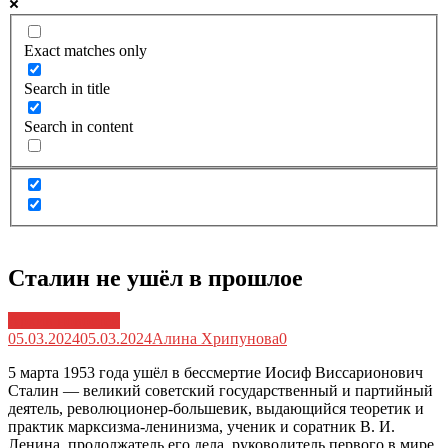
Exact matches only
Search in title
Search in content
Сталин не ушёл в прошлое
Архив новостей
05.03.2024
05.03.2024
Алина Хрипунова
0
5 марта 1953 года ушёл в бессмертие Иосиф Виссарионович
Сталин — великий советский государственный и партийный
деятель, революционер-большевик, выдающийся теоретик и
практик марксизма-ленинизма, ученик и соратник В. И.
Ленина, продолжатель его дела, руководитель первого в мире