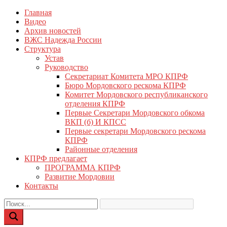
Перейти
Главная
КПРФ Мордовия
Мордовское Региональное отделение КПРФ
к
Видео
содержимому
Архив новостей
ВЖС Надежда России
Структура
Устав
Руководство
Секретариат Комитета МРО КПРФ
Бюро Мордовского рескома КПРФ
Комитет Мордовского республиканского
отделения КПРФ
Первые Секретари Мордовского обкома
ВКП (б) И КПСС
Первые секретари Мордовского рескома
КПРФ
Районные отделения
КПРФ предлагает
ПРОГРАММА КПРФ
Развитие Мордовии
Контакты