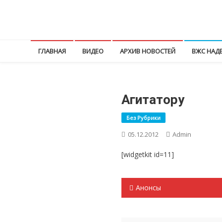
Перейти
к
КПРФ Мордовия
Мордовское Региональное отделение КПРФ
содержимому
ГЛАВНАЯ
ВИДЕО
АРХИВ НОВОСТЕЙ
ВЖС НАД
Агитатору
Без Рубрики
05.12.2012
Admin
[widgetkit id=11]
Навигация
Анонсы
по