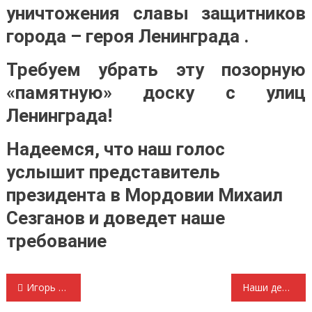
уничтожения славы защитников
города – героя Ленинграда .
Требуем убрать эту позорную
«памятную» доску с улиц
Ленинграда!
Надеемся, что наш голос
услышит представитель
президента в Мордовии Михаил
Сезганов и доведет наше
требование
Навигация
Игорь Ильинский Великая Отечественная; правда против мифов (сокращенное окончание публикации в журнале «Наш современник» №5, за 2016 г.) Миф третий «Советский Союз не был готов, более того – и не готовился к нападению Германии».
Наши делегаты на XVI (внеочередной) съезд Коммунистической партии Российской Федерации. Валентина Зайцева примет участие в работе съезда КПРФ