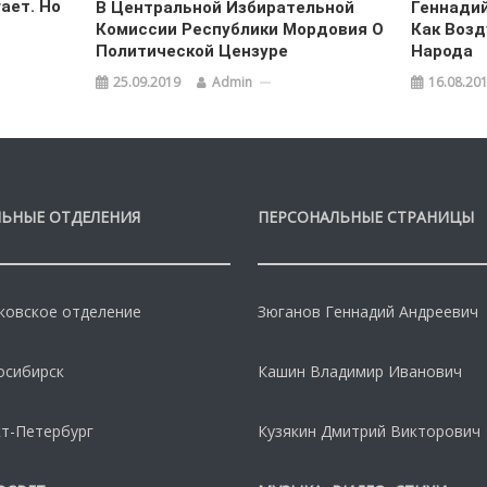
ает. Но
В Центральной Избирательной
Геннадий
Комиссии Республики Мордовия О
Как Возд
Политической Цензуре
Народа
25.09.2019
Admin
16.08.20
ЬНЫЕ ОТДЕЛЕНИЯ
ПЕРСОНАЛЬНЫЕ СТРАНИЦЫ
овское отделение
Зюганов Геннадий Андреевич
осибирск
Кашин Владимир Иванович
т-Петербург
Кузякин Дмитрий Викторович