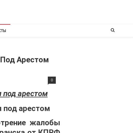
КТЫ
 Под Арестом
0
я под арестом
мотрение жалобы
аранска от КПРФ