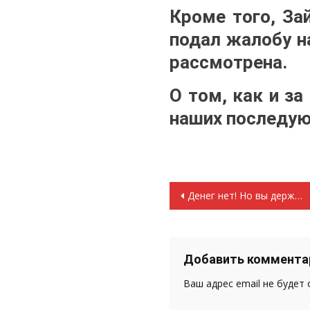
Кроме того, За
подал жалобу н
рассмотрена.
О том, как и за
наших последу
Навигация
Денег нет! Но вы держитесь…без канализации «Медведи» на сельском уровне
по
записям
Добавить коммента
Ваш адрес email не будет