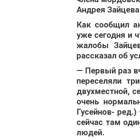
Андрея Зайцева 
Как сообщил ак
уже сегодня и 
жалобы Зайцев
рассказал об ус
— Первый раз в
переселяли три
двухместной, с
очень нормальн
Гусейнов- ред.)
сейчас там оди
людей.