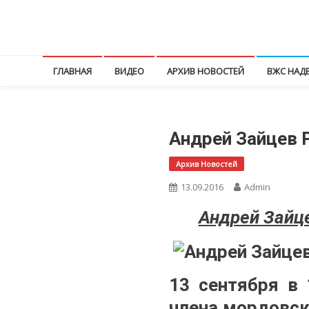
Перейти
к
КПРФ Мордовия
Мордовское Региональное отделение КПРФ
содержимому
ГЛАВНАЯ
ВИДЕО
АРХИВ НОВОСТЕЙ
ВЖС НАД
Андрей Зайцев 
Архив Новостей
13.09.2016
Admin
Андрей Зайце
13 сентября в 
члена мордовск