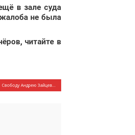
ещё в зале суда
 жалоба не была
нёров, читайте
в
Свободу Андрею Зайцеву!