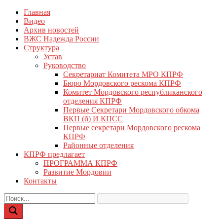
Перейти
Главная
КПРФ Мордовия
Мордовское Региональное отделение КПРФ
к
Видео
содержимому
Архив новостей
ВЖС Надежда России
Структура
Устав
Руководство
Секретариат Комитета МРО КПРФ
Бюро Мордовского рескома КПРФ
Комитет Мордовского республиканского
отделения КПРФ
Первые Секретари Мордовского обкома
ВКП (б) И КПСС
Первые секретари Мордовского рескома
КПРФ
Районные отделения
КПРФ предлагает
ПРОГРАММА КПРФ
Развитие Мордовии
Контакты