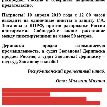
предательство.
Патриоты! 10 апреля 2019 года с 12 00 часов
выходите на одиночные пикеты в защиту Г.А.
Зюганова и КПРФ, против распродажи России
олигархами. Соблюдайте закон: расстояние
между пикетирующими не менее 50 метров.
Дерипаска продал алюминиевую
промышленность, а судят Зюганова! Дерипаска
продает Россию, а судят Зюганова! Дерипаску –
под суд, Зюганову спасибо!
Республиканский протестный штаб.
Отв.: Малыгин Михаил
Навигация
В политклубе «Азбука коммуниста» Деятельность Сталина –
приговор правящему режиму
по
Женское движение накануне Первомая Интервью с
записям
председателем республиканского отделения О.П. Слугиной