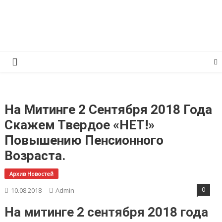
Перейти
КПРФ Мордовия
Мордовское Региональное отделение КПРФ
к
содержимому
На Митинге 2 Сентября 2018 Года
Скажем Твердое «НЕТ!»
Повышению Пенсионного
Возраста.
Архив Новостей
0
10.08.2018
Admin
На митинге 2 сентября 2018 года