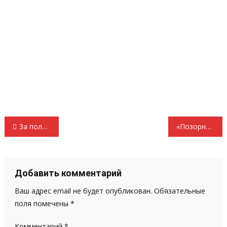
Навигация
За ползающую на коленях пенсионерку ответит депутат Госсобрания Мордовии из Единой России?!
«Позорный полк»
по
записям
Добавить комментарий
Ваш адрес email не будет опубликован.
Обязательные
поля помечены
*
Комментарий
*