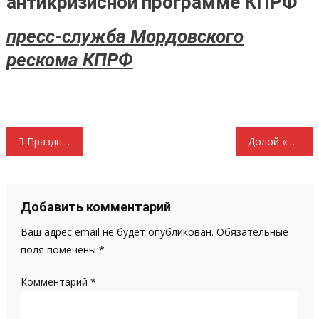
антикризисной программе КПРФ
пресс-служба Мордовского
рескома КПРФ
Навигация
Праздник торжества Советской науки и техники
Долой «Платон» — кормушку Ротенберга!
по
записям
Добавить комментарий
Ваш адрес email не будет опубликован.
Обязательные
поля помечены
*
Комментарий
*