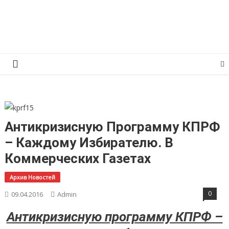
Перейти
КПРФ Мордовия
Мордовское Региональное отделение КПРФ
к
содержимому
Антикризисную Программу КПРФ
– Каждому Избирателю. В
Коммерческих Газетах
Архив Новостей
0
09.04.2016
Admin
Антикризисную программу КПРФ –