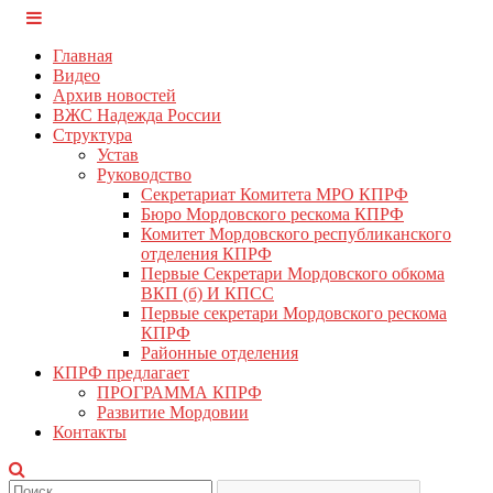
Перейти
КПРФ Мордовия
Мордовское Региональное отделение КПРФ
к
Главная
содержимому
Видео
Архив новостей
ВЖС Надежда России
Структура
Устав
Руководство
Секретариат Комитета МРО КПРФ
Бюро Мордовского рескома КПРФ
Комитет Мордовского республиканского
отделения КПРФ
Первые Секретари Мордовского обкома
ВКП (б) И КПСС
Первые секретари Мордовского рескома
КПРФ
Районные отделения
КПРФ предлагает
ПРОГРАММА КПРФ
Развитие Мордовии
Контакты