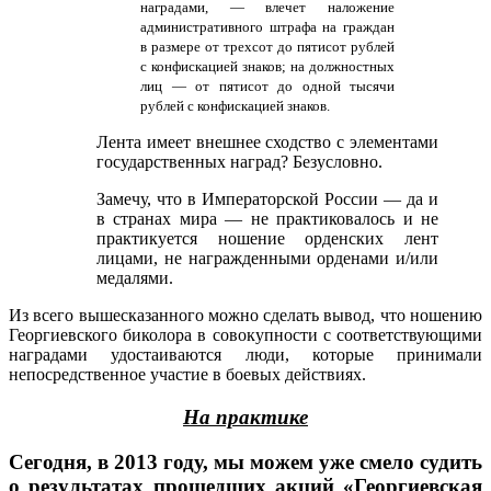
наградами, — влечет наложение
административного штрафа на граждан
в размере от трехсот до пятисот рублей
с конфискацией знаков; на должностных
лиц — от пятисот до одной тысячи
рублей с конфискацией знаков.
Лента имеет внешнее сходство с элементами
государственных наград? Безусловно.
Замечу, что в Императорской России — да и
в странах мира — не практиковалось и не
практикуется ношение орденских лент
лицами, не награжденными орденами и/или
медалями.
Из всего вышесказанного можно сделать вывод, что ношению
Георгиевского биколора в совокупности с соответствующими
наградами удостаиваются люди, которые принимали
непосредственное участие в боевых действиях.
На практике
Сегодня, в 2013 году, мы можем уже смело судить
о результатах прошедших акций «Георгиевская