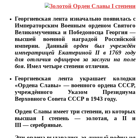
Георгиевская лента изначально появилась с
Императорским Военным орденом Святого
Великомученика и Победоносца Георгия —
высшей военной наградой Российской
империи. Данный
орден был учреждён
императрицей Екатериной II в 1769 году
для отличия офицеров за заслуги на поле
боя
. Имел четыре степени отличия.
Георгиевская лента украшает колодки
«Ордена Славы» — военного ордена СССР,
учреждённого Указом Президиума
Верховного Совета СССР в 1943 году.
Орден Славы имеет три степени, из которых
высшая I степень — золотая, а II и
III — серебряные.
Эти ордена выдавались
за личный подвиг на