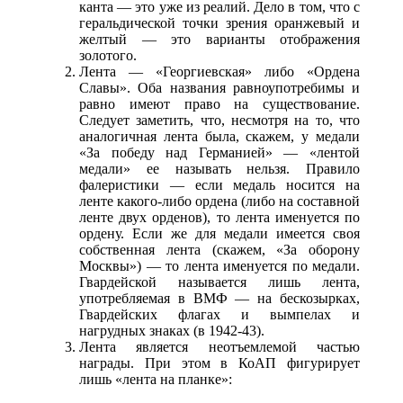
канта — это уже из реалий. Дело в том, что с
геральдической точки зрения оранжевый и
желтый — это варианты отображения
золотого.
Лента — «Георгиевская» либо «Ордена
Славы». Оба названия равноупотребимы и
равно имеют право на существование.
Следует заметить, что, несмотря на то, что
аналогичная лента была, скажем, у медали
«За победу над Германией» — «лентой
медали» ее называть нельзя. Правило
фалеристики — если медаль носится на
ленте какого-либо ордена (либо на составной
ленте двух орденов), то лента именуется по
ордену. Если же для медали имеется своя
собственная лента (скажем, «За оборону
Москвы») — то лента именуется по медали.
Гвардейской называется лишь лента,
употребляемая в ВМФ — на бескозырках,
Гвардейских флагах и вымпелах и
нагрудных знаках (в 1942-43).
Лента является неотъемлемой частью
награды. При этом в КоАП фигурирует
лишь «лента на планке»: