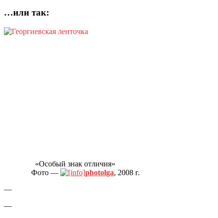
…или так:
«Особый знак отличия»
Фото —
photolga
, 2008 г.
—
—