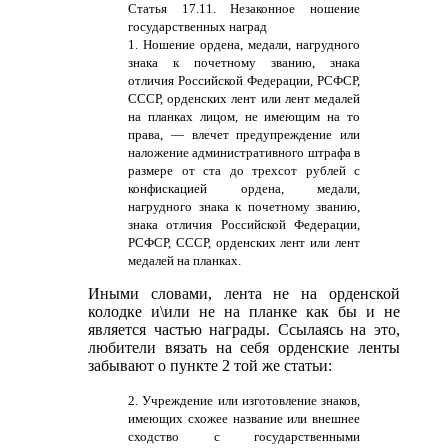
Статья 17.11. Незаконное ношение
государственных наград
1. Ношение ордена, медали, нагрудного
знака к почетному званию, знака
отличия Российской Федерации, РСФСР,
СССР, орденских лент или лент медалей
на планках лицом, не имеющим на то
права, — влечет предупреждение или
наложение административного штрафа в
размере от ста до трехсот рублей с
конфискацией ордена, медали,
нагрудного знака к почетному званию,
знака отличия Российской Федерации,
РСФСР, СССР, орденских лент или лент
медалей на планках.
Иными словами, лента не на орденской
колодке и\или не на планке как бы и не
является частью награды. Ссылаясь на это,
любители вязать на себя орденские ленты
забывают о пункте 2 той же статьи:
2. Учреждение или изготовление знаков,
имеющих схожее название или внешнее
сходство с государственными