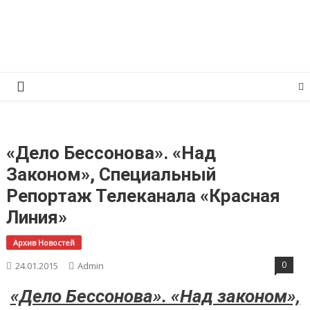
Перейти
КПРФ Мордовия
Мордовское Региональное отделение КПРФ
к
содержимому
«Дело Бессонова». «Над
Законом», Специальный
Репортаж Телеканала «Красная
Линия»
Архив Новостей
0
24.01.2015
Admin
«Дело Бессонова». «Над законом»,