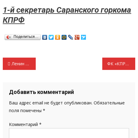
1-й секретарь Саранского горкома
КПРФ
Поделиться…
Навигация
Ленин и современность
ФК «КПРФ Мордовия» разгромил «Магнит»
по
записям
Добавить комментарий
Ваш адрес email не будет опубликован.
Обязательные
поля помечены
*
Комментарий
*