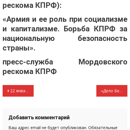
рескома КПРФ):
«Армия и ее роль при социализме
и капитализме. Борьба КПРФ за
национальную безопасность
страны».
пресс-служба Мордовского
рескома КПРФ
Навигация
22 января 2015 года состоялось заседание бюро Мордовского республиканского отделения КПРФ
«Дело Бессонова». «Над законом», специальный репортаж телеканала «Красная линия»
по
записям
Добавить комментарий
Ваш адрес email не будет опубликован.
Обязательные