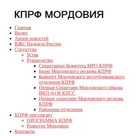
Перейти
КПРФ Мордовия
Мордовское Региональное отделение КПРФ
к
содержимому
Главная
Видео
Архив новостей
ВЖС Надежда России
Структура
Устав
Руководство
Секретариат Комитета МРО КПРФ
Бюро Мордовского рескома КПРФ
Комитет Мордовского республиканского
отделения КПРФ
Первые Секретари Мордовского обкома
ВКП (б) И КПСС
Первые секретари Мордовского рескома
КПРФ
Районные отделения
КПРФ предлагает
ПРОГРАММА КПРФ
Развитие Мордовии
Контакты