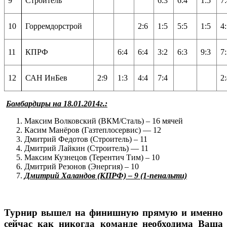
9
Строитель
6:3
6:4
1:5
7
10
Горремдорстрой
2:6
1:5
5:5
1:5
4
11
КПРФ
6:4
6:4
3:2
6:3
9:3
7
12
САН ИнБев
2:9
1:3
4:4
7:4
2
Бомбардиры на 18.01.2014г.:
Максим Волковский (ВКМ/Сталь) – 16 мячей
Касим Манёров (Газтеплосервис) — 12
Дмитрий Федотов (Строитель) – 11
Дмитрий Лайкин (Строитель) — 11
Максим Кузнецов (Терентич Тим) – 10
Дмитрий Резонов (Энергия) – 10
Дмитрий Халандов (КПРФ) – 9 (1-пенальти)
Турнир вышел на финишную прямую и именно
сейчас как никогда команде необходима Ваша