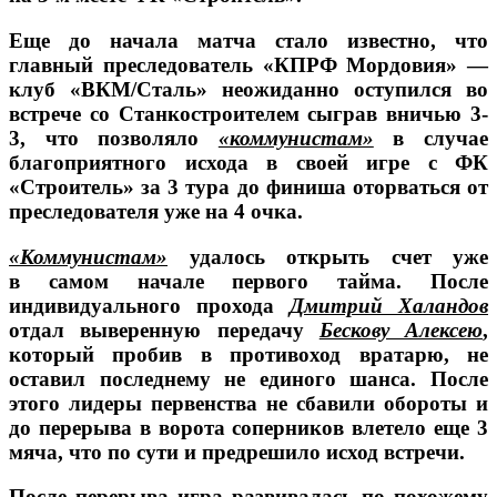
Еще до начала матча стало известно, что
главный преследователь «КПРФ Мордовия»
—
клуб «ВКМ/Сталь»
неожиданно оступился во
встрече со Станкостроителем сыграв вничью 3-
3, что позволяло
«коммунистам»
в случае
благоприятного исхода в своей игре с ФК
«Строитель» за 3 тура до финиша оторваться от
преследователя уже на 4 очка.
«Коммунистам»
удалось открыть счет уже
в самом начале первого тайма. После
индивидуального прохода
Дмитрий Халандов
отдал выверенную передачу
Бескову Алексею
,
который пробив в противоход вратарю, не
оставил последнему не единого шанса. После
этого лидеры первенства не сбавили обороты и
до перерыва в ворота соперников влетело еще 3
мяча, что по сути и предрешило исход встречи.
После перерыва игра развивалась по похожему