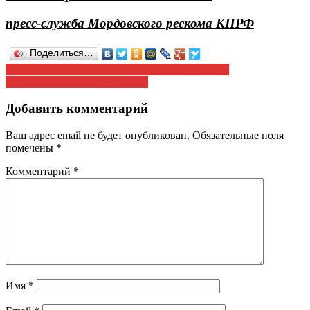
пресс-служба Мордовского рескома КПРФ
Поделиться…
Навигация
Статистика: Мордовия за 2012-2013 гг (часть1)
Церковная жизнь по Гундяеву
по
записям
Добавить комментарий
Ваш адрес email не будет опубликован.
Обязательные поля
помечены
*
Комментарий
*
Имя
*