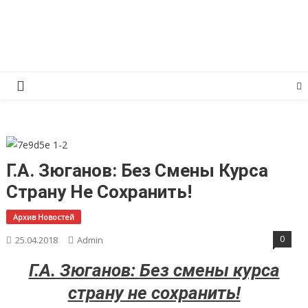
Перейти
КПРФ Мордовия
Мордовское Региональное отделение КПРФ
к
содержимому
Г.А. Зюганов: Без Смены Курса
Страну Не Сохранить!
Архив Новостей
0
25.04.2018
Admin
Г.А. Зюганов: Без смены курса
страну не сохранить!