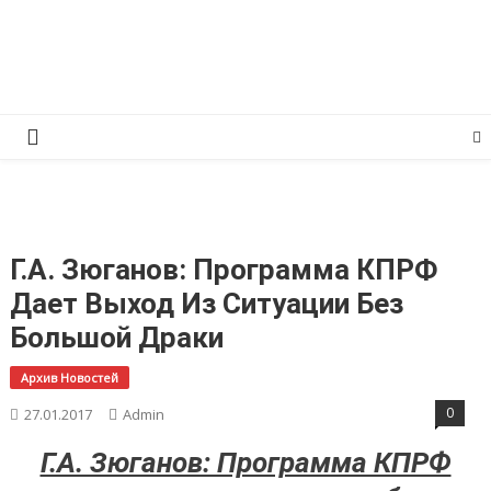
Перейти
КПРФ Мордовия
Мордовское Региональное отделение КПРФ
к
содержимому
Г.А. Зюганов: Программа КПРФ
Дает Выход Из Ситуации Без
Большой Драки
Архив Новостей
0
27.01.2017
Admin
Г.А. Зюганов: Программа КПРФ