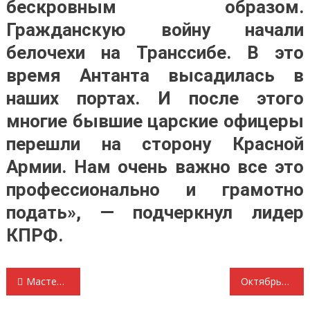
бескровным образом.
Гражданскую войну начали
белочехи на Транссибе. В это
время Антанта высадилась в
наших портах. И после этого
многие бывшие царские офицеры
перешли на сторону Красной
Армии. Нам очень важно все это
профессионально и грамотно
подать», — подчеркнул лидер
КПРФ.
Навигация
Мастерицы из женского движения «Надежда России»
Октябрьская революция: вопросы и ответы Почему КПРФ считает социалистическую революцию в России закономерностью, а не случайным зигзагом истории?
по