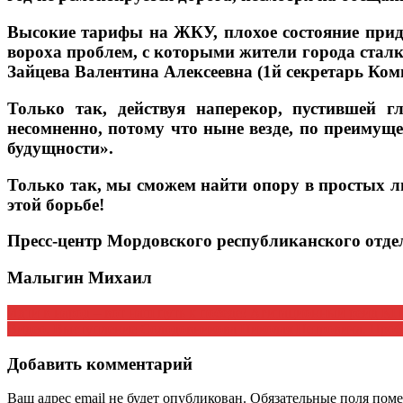
Высокие тарифы на ЖКУ, плохое состояние прид
вороха проблем, с которыми жители города сталк
Зайцева Валентина Алексеевна (1й секретарь Ко
Только так, действуя наперекор, пустившей 
несомненно, потому что ныне везде, по преимуще
будущности».
Только так, мы сможем найти опору в простых лю
этой борьбе!
Пресс-центр Мордовского республиканского отд
Малыгин Михаил
Навигация
Идти в народ – вот наш путь к победе! Агитационный рейд К
Видео. Выступление Солодовникова Николая Петровича. Проб
по
записям
Добавить комментарий
Ваш адрес email не будет опубликован.
Обязательные поля пом