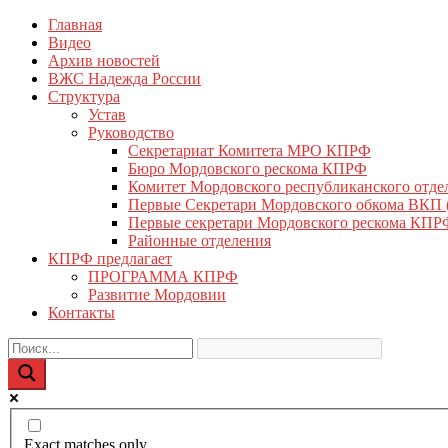
Перейти
Главная
КПРФ Мордовия
Мордовское Региональное отделение КПРФ
к
Видео
содержимому
Архив новостей
ВЖС Надежда России
Структура
Устав
Руководство
Секретариат Комитета МРО КПРФ
Бюро Мордовского рескома КПРФ
Комитет Мордовского республиканского отд
Первые Секретари Мордовского обкома ВКП
Первые секретари Мордовского рескома КПР
Районные отделения
КПРФ предлагает
ПРОГРАММА КПРФ
Развитие Мордовии
Контакты
Exact matches only