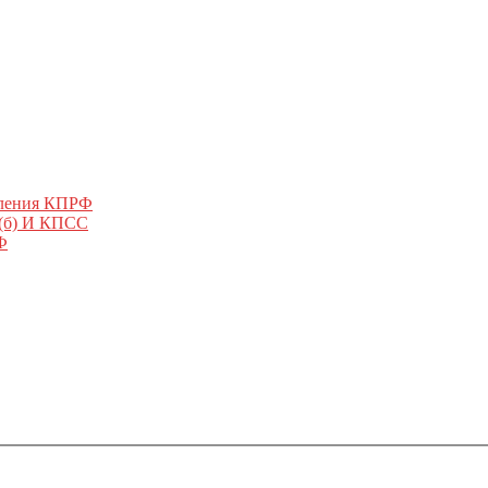
еления КПРФ
 (б) И КПСС
Ф