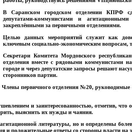
работы, руководствуясь решениями
VIII
(июньско
В Саранском городском отделении КПРФ сд
депутатами-коммунистами и агитационными
закреплёнными за первичными отделениями.
Целью данных мероприятий служит как дове
ключевым социально-экономическим вопросам, та
Секретари Комитета Мордовского республикан
отделения вместе с рядовыми коммунистами на
городе и через депутатские запросы решают нас
сторонников партии.
н. Члены первичного отделения №20, руководимы
шевлением и заинтересованностью, отметив, что о
орить, выяснить их нужды и чаяния.
 агитационной литературы, но и определены болев
ния и положительные ответы со стороны власти на