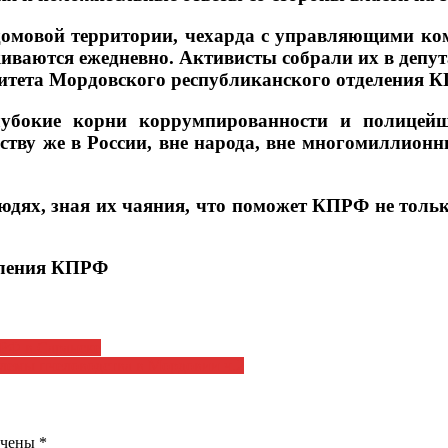
омовой территории, чехарда с управляющими ко
иваются ежедневно. Активисты собрали их в депу
митета Мордовского республиканского отделения К
глубокие корни коррумпированности и полице
ству же в России, вне народа, вне многомиллионны
дях, зная их чаяния, что поможет КПРФ не только
еления КПРФ
ПРФ в Саранске
лемы пчеловодства в Мордовии ч.2
ечены
*