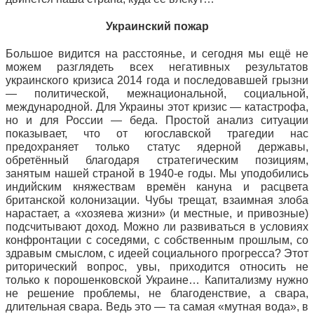
Украинский пожар
Большое видится на расстоянье, и сегодня мы ещё не
можем разглядеть всех негативных результатов
украинского кризиса 2014 года и последовавшей грызни
— политической, межнациональной, социальной,
международной. Для Украины этот кризис — катастрофа,
но и для России — беда. Простой анализ ситуации
показывает, что от югославской трагедии нас
предохраняет только статус ядерной державы,
обретённый благодаря стратегическим позициям,
занятым нашей страной в 1940-е годы. Мы уподобились
индийским княжествам времён кануна и расцвета
британской колонизации. Чубы трещат, взаимная злоба
нарастает, а «хозяева жизни» (и местные, и привозные)
подсчитывают доход. Можно ли развиваться в условиях
конфронтации с соседями, с собственным прошлым, со
здравым смыслом, с идеей социального прогресса? Этот
риторический вопрос, увы, приходится относить не
только к порошенковской Украине… Капитализму нужно
не решение проблемы, не благоденствие, а свара,
длительная свара. Ведь это — та самая «мутная вода», в