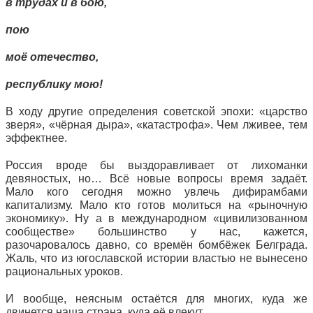
в трудах и в бою,
пою
моё отечество,
республику мою!
В ходу другие определения советской эпохи: «царство
зверя», «чёрная дыра», «катастрофа». Чем лживее, тем
эффектнее.
Россия вроде бы выздоравливает от лихоманки
девяностых, но… Всё новые вопросы время задаёт.
Мало кого сегодня можно увлечь дифирамбами
капитализму. Мало кто готов молиться на «рыночную
экономику». Ну а в международном «цивилизованном
сообществе» большинство у нас, кажется,
разочаровалось давно, со времён бомбёжек Белграда.
Жаль, что из югославской истории властью не вынесено
рациональных уроков.
И вообще, неясным остаётся для многих, куда же
двинется наша страна, куда её влекут…