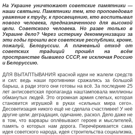
На Украине уничтожают советские памятники —
наши святыни. Памятники тем, кто проповедовал
уважение к труду, к просвещению, кто воспитывал
нового человека, предназначенного для высокой
цели. Советского человека. Но разве только в
Украине дело? Через истерику декоммунизации за
эти годы прошли все советские республики, кроме,
пожалуй, Белоруссии. А плачевный отход от
советских традиций прошёл на всём
пространстве бывшего СССР, не исключая Россию
и Белоруссию.
ДЛЯ ВЫТАПТЫВАНИЯ красной идеи не жалели средств
и сил: ведь наши противники сражались за большой
барыш, а ради этого они готовы на всё. За последние 25
лет антисоветская пропаганда наштамповала миллионы
обманутых людей. Это огромная армия слепых, которая
становится игрушкой в руках «сильных мира сего».
Десоветизация никого ещё не сделала счастливее! У неё
другие цели: деградация, одичание, раскол. Дело даже не
в том, что варвары оплёвывают героев и мыслителей,
память о которых нам дорога. Перечёркивается сама
идея советского народа, идея строительства социализма,