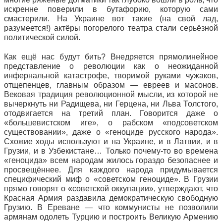
искренне поверили в бутафорию, которую сами
смастерили. На Украине вот такие (на свой лад,
разумеется!) актёры погорелого театра стали серьёзной
политической силой.
Как ещё нас будут бить? Внедряется прямолинейное
представление о революции как о неожиданной
инфернальной катастрофе, творимой руками чужаков,
отщепенцев, главным образом — евреев и масонов.
Вековая традиция революционной мысли, из которой не
вычеркнуть ни Радищева, ни Герцена, ни Льва Толстого,
отодвигается на третий план. Говорится даже о
«большевистском иге», о рабском «подсоветском
существовании», даже о «геноциде русского народа».
Схожие ходы используют и на Украине, и в Латвии, и в
Грузии, и в Узбекистане… Только почему-то во времена
«геноцида» всем народам жилось гораздо безопаснее и
просвещённее. Для каждого народа придумывается
специфический миф о «советском геноциде». В Грузии
прямо говорят о «советской оккупации», утверждают, что
Красная Армия раздавила демократическую свободную
Грузию. В Ереване — что коммунисты не позволили
армянам одолеть Турцию и построить Великую Армению