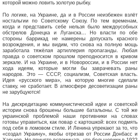
которой можно ловить золотую рыбку.
По логике, на Украине, да и в России неизбежен взлёт
ностальгии по Советскому Союзу. По тем временам,
когда и представить себе нельзя было междоусобных
обстрелов Донецка и Луганска… Но власти по обе
стороны баррикад не намерены допускать красного
возрождения, и мы видим, что снова на полную мощь
заработала тяжёлая артиллерия пропаганды. Любая
правда о советском прошлом преподносится в кривом
зеркале. И на Украине, и в Новороссии, и в России нет
хода идеям, которые могли бы заврачевать раны
народов. Это — СССР, социализм, Советская власть.
Идея «русского мира», на которую многие сделали
ставку, не сработает. В атмосфере десоветизации раны
не зарубцуются!
На дискредитацию коммунистической идеи и советской
истории снова брошены большие батальоны. С той же
украинской проблемой наши противники на словах
готовы управиться, как повар с картошкой: всех подмять
под себя в ломовом стиле. И Ленина упрекают за то, что
«создал Украину», якобы отрезав от России Донбасс и
Харьков. Не принято вспоминать, что большевики в 1922