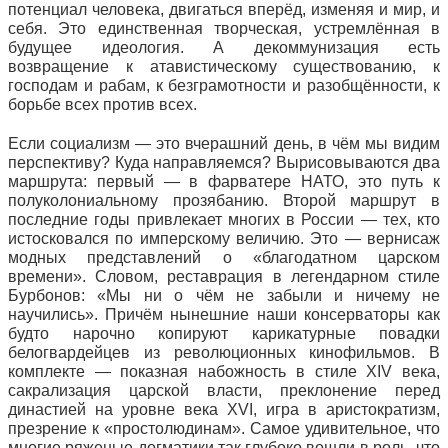
потенциал человека, двигаться вперёд, изменяя и мир, и
себя. Это единственная творческая, устремлённая в
будущее идеология. А декоммунизация есть
возвращение к атавистическому существованию, к
господам и рабам, к безграмотности и разобщённости, к
борьбе всех против всех.
Если социализм — это вчерашний день, в чём мы видим
перспективу? Куда направляемся? Вырисовываются два
маршрута: первый — в фарватере НАТО, это путь к
полуколониальному прозябанию. Второй маршрут в
последние годы привлекает многих в России — тех, кто
истосковался по имперскому величию. Это — вернисаж
модных представлений о «благодатном царском
времени». Словом, реставрация в легендарном стиле
Бурбонов: «Мы ни о чём не забыли и ничему не
научились». Причём нынешние наши консерваторы как
будто нарочно копируют карикатурные повадки
белогвардейцев из революционных кинофильмов. В
комплекте — показная набожность в стиле XIV века,
сакрализация царской власти, преклонение перед
династией на уровне века XVI, игра в аристократизм,
презрение к «простолюдинам». Самое удивительное, что
многие ряженые догматики так глубоко вошли в роль, что