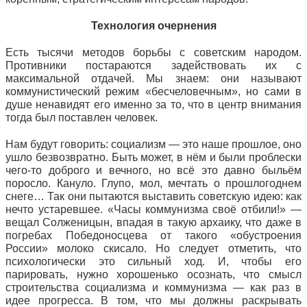
Технология очернения
Есть тысячи методов борьбы с советским народом.
Противники постараются задействовать их с
максимальной отдачей. Мы знаем: они называют
коммунистический режим «бесчеловечным», но сами в
душе ненавидят его именно за то, что в центр внимания
тогда был поставлен человек.
Нам будут говорить: социализм — это наше прошлое, оно
ушло безвозвратно. Быть может, в нём и были проблески
чего-то доброго и вечного, но всё это давно быльём
поросло. Кануло. Глупо, мол, мечтать о прошлогоднем
снеге… Так они пытаются выставить советскую идею: как
нечто устаревшее. «Часы коммунизма своё отбили!» —
вещал Солженицын, впадая в такую архаику, что даже в
погребах Победоносцева от такого «обустроения
России» молоко скисало. Но следует отметить, что
психологически это сильный ход. И, чтобы его
парировать, нужно хорошенько осознать, что смысл
строительства социализма и коммунизма — как раз в
идее прогресса. В том, что мы должны раскрывать