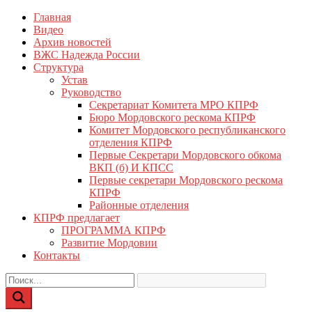
Перейти
Главная
КПРФ Мордовия
Мордовское Региональное отделение КПРФ
к
Видео
содержимому
Архив новостей
ВЖС Надежда России
Структура
Устав
Руководство
Секретариат Комитета МРО КПРФ
Бюро Мордовского рескома КПРФ
Комитет Мордовского республиканского
отделения КПРФ
Первые Секретари Мордовского обкома
ВКП (б) И КПСС
Первые секретари Мордовского рескома
КПРФ
Районные отделения
КПРФ предлагает
ПРОГРАММА КПРФ
Развитие Мордовии
Контакты