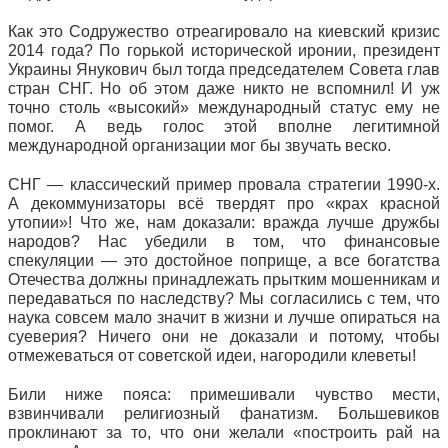
Как это Содружество отреагировало на киевский кризис
2014 года? По горькой исторической иронии, президент
Украины Янукович был тогда председателем Совета глав
стран СНГ. Но об этом даже никто не вспомнил! И уж
точно столь «высокий» международный статус ему не
помог. А ведь голос этой вполне легитимной
международной организации мог бы звучать веско.
СНГ — классический пример провала стратегии 1990-х.
А декоммунизаторы всё твердят про «крах красной
утопии»! Что же, нам доказали: вражда лучше дружбы
народов? Нас убедили в том, что финансовые
спекуляции — это достойное поприще, а все богатства
Отечества должны принадлежать прытким мошенникам и
передаваться по наследству? Мы согласились с тем, что
наука совсем мало значит в жизни и лучше опираться на
суеверия? Ничего они не доказали и потому, чтобы
отмежеваться от советской идеи, нагородили клеветы!
Били ниже пояса: примешивали чувство мести,
взвинчивали религиозный фанатизм. Большевиков
проклинают за то, что они желали «построить рай на