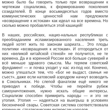
можно было бы говорить только при возвращении к
чертежам социализма, к формированию поколения
созидателей. В конце восьмидесятых годов вместо
коммунистических ценностей нам предложили
«возвращение к истокам» как идеал на все времена. Но
сколько можно пробавляться этой кашицей!
В наших, российских, нацио-нальных республиках с
преобладанием исламизированного населения треть
людей хотят жить по законам шариата… Это плоды
политики «возвращения к истокам». И отгородиться от
них «великой китайской стеной» не получится, не те
времена. Да и в коренной России всё больше суеверий и
всё меньше здравого смысла. Мы теряем советский
фундамент — и почва уходит у нас из-под ног. Конечно,
можно утешаться тем, что «Бог не выдаст, свинья не
съест», даже если натовский аэродром начнут возводить
в Сокольниках. Но слепой фанатизм ещё никого не
приводил к победе. Чтобы не перейти рубеж
самоуничтожения, нужно искать общие интересы.
Социализм способен примирить народы — и это не
утопия. Утопия — надеяться на выигрыш в условиях
бесконечной свары. Советская система соответствовала
коренным, стратегическим интересам народов.