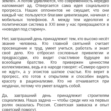
земле». А потом удивляются, что современность нередко
напоминает ад. Отвергается сама идея социального
прогресса. Наших оппонентов не смущает, что они
каждый час пользуются благами цивилизации, начиная с
мобильных телефонов. А между тем идеология и
политическая система в ХХI веке у нас превращаются в
«новодел под старину».
Нет, завтрашний день принадлежит тем, кто высоко несёт
звание человека. Кто главной святыней считает
просвещение и труд, умеет учиться, работать и знает
своё дело. Кто отбросил сословные привилегии и
предрассудки, кто видит счастливое будущее во
всеобщем братстве. Кто привержен ценностям
коллективизма, ведь и в народе говорят: «Семеро одного
не ждут», а у эгоистов шаткое счастье. Кто верит в
прогресс, кто готов к открытиям и способен видеть
красоту в рационализме. Кто не отчаивается при
неудачах, потому что умеет владеть собой.
Да, завтрашний день принадлежит строителям
социализма. Наша задача — чтобы среди них на первых
ролях оказалась Россия. Советская закваска и опыт
советский помогут.