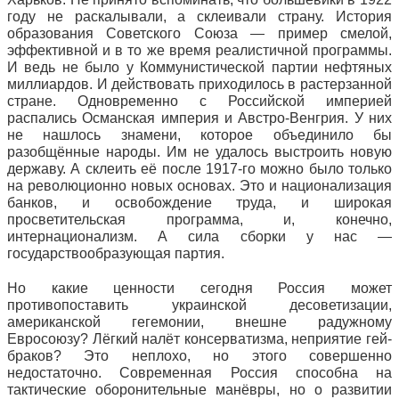
году не раскалывали, а склеивали страну. История
образования Советского Союза — пример смелой,
эффективной и в то же время реалистичной программы.
И ведь не было у Коммунистической партии нефтяных
миллиардов. И действовать приходилось в растерзанной
стране. Одновременно с Российской империей
распались Османская империя и Австро-Венгрия. У них
не нашлось знамени, которое объединило бы
разобщённые народы. Им не удалось выстроить новую
державу. А склеить её после 1917-го можно было только
на революционно новых основах. Это и национализация
банков, и освобождение труда, и широкая
просветительская программа, и, конечно,
интернационализм. А сила сборки у нас —
государствообразующая партия.
Но какие ценности сегодня Россия может
противопоставить украинской десоветизации,
американской гегемонии, внешне радужному
Евросоюзу? Лёгкий налёт консерватизма, неприятие гей-
браков? Это неплохо, но этого совершенно
недостаточно. Современная Россия способна на
тактические оборонительные манёвры, но о развитии