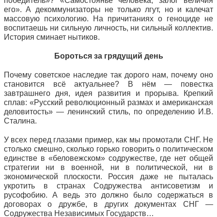
победитель»? «Самостоянье человека, залог величия
его». А декоммунизаторы не только лгут, но и калечат
массовую психологию. На причитаниях о геноциде не
воспитаешь ни сильную личность, ни сильный коллектив.
История сминает нытиков.
Бороться за грядущий день
Почему советское наследие так дорого нам, почему оно
становится всё актуальнее? В нём — повестка
завтрашнего дня, идея развития и прорыва. Крепкий
сплав: «Русский революционный размах и американская
деловитость» — ленинский стиль, по определению И.В.
Сталина.
У всех перед глазами пример, как мы промотали СНГ. Не
столько смешно, сколько горько говорить о политическом
единстве в «беловежском» содружестве, где нет общей
стратегии ни в военной, ни в политической, ни в
экономической плоскости. Россия даже не пыталась
укротить в странах Содружества антисоветизм и
русофобию. А ведь это должно было содержаться в
договорах о дружбе, в других документах СНГ —
Содружества Независимых Государств…