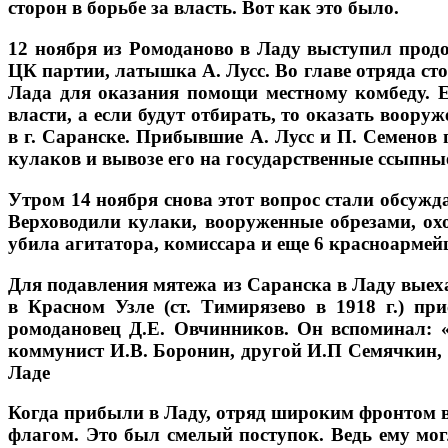
сторон в борьбе за власть. Вот как это было.
12 ноября из Ромоданово в Ладу выступил продо
ЦК партии, латышка А. Лусс. Во главе отряда ст
Лада для оказания помощи местному комбеду. Е
власти, а если будут отбирать, то оказать воор
в г. Саранске. Прибывшие А. Лусс и П. Семенов 
кулаков и вывозе его на государственные ссыпны
Утром 14 ноября снова этот вопрос стали обсужд
Верховодили кулаки, вооруженные обрезами, ох
убила агитатора, комиссара и еще 6 красноармейц
Для подавления мятежа из Саранска в Ладу выеха
в Красном Узле (ст. Тимирязево в 1918 г.) п
ромодановец Д.Е. Овчинников. Он вспоминал: «
коммунист И.В. Боронин, другой И.П Семячкин, г
Ладе
Когда прибыли в Ладу, отряд широким фронтом в
флагом. Это был смелый поступок. Ведь ему мог