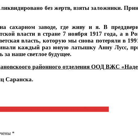
о ликвидировано без жертв, взяты заложники. П
на сахарном заводе, где живу и я. В преддве
ской власти в стране 7 ноября 1917 года, а в Р
етская власть, которую мы снова потеряли в 1991
оминали каждый раз юную латышку Анну Лусс, п
 за наше светлое будущее.
дановскоого районного отделения ООД ВЖС «Наде
иц Саранска.
гушевские сюрпризы для вице-премьера Лотвановой
ечены
*