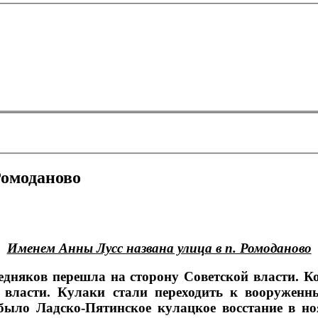
Ромоданово
Именем Анны Лусс названа улица в п. Ромоданово
редняков перешла на сторону Советской власти. 
й власти. Кулаки стали переходить к вооруже
было Ладско-Пятинское кулацкое восстание в но