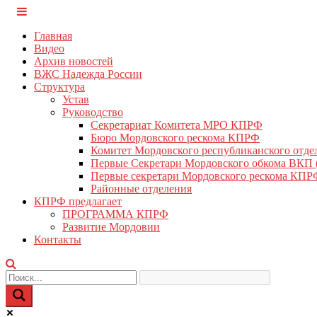
Перейти
КПРФ Мордовия
Мордовское Региональное отделение КПРФ
к
Главная
содержимому
Видео
Архив новостей
ВЖС Надежда России
Структура
Устав
Руководство
Секретариат Комитета МРО КПРФ
Бюро Мордовского рескома КПРФ
Комитет Мордовского республиканского отд
Первые Секретари Мордовского обкома ВКП
Первые секретари Мордовского рескома КПР
Районные отделения
КПРФ предлагает
ПРОГРАММА КПРФ
Развитие Мордовии
Контакты