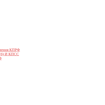
еления КПРФ
 (б) И КПСС
Ф