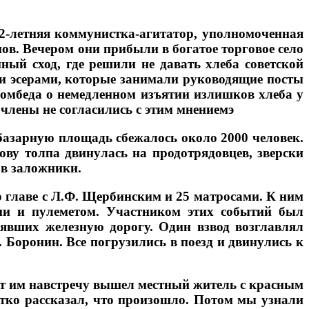
22-летняя коммунистка-агитатор, уполномоченная
ов. Вечером они прибыли в богатое торговое село
ый сход, где решили не давать хлеба советской
ыми эсерами, которые занимали руководящие посты
 комбеда о немедленном изъятии излишков хлеба у
 члены не согласились с этим мнениемэ
 базарную площадь сбежалось около 2000 человек.
ву толпа двинулась на продотрядовцев, зверски
 в заложники.
о главе с Л.Ф. Щербинским и 25 матросами. К ним
ами и пулеметом. Участником этих событий был
нявших железную дорогу. Один взвод возглавлял
 Боронин. Все погрузились в поезд и двинулись к
ут им навстречу вышел местный житель с красным
отко рассказал, что произошло. Потом мы узнали