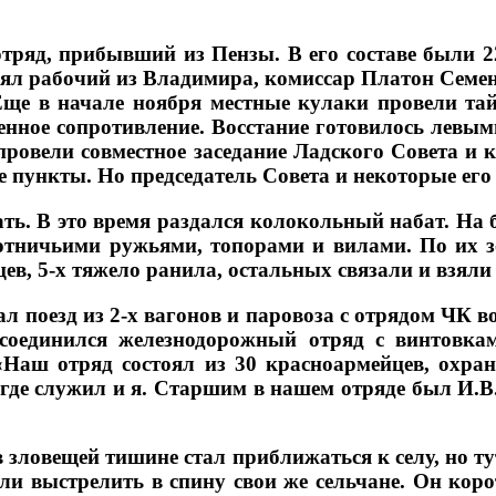
тряд, прибывший из Пензы. В его составе были 
оял рабочий из Владимира, комиссар Платон Семен
ще в начале ноября местные кулаки провели тайн
уженное сопротивление. Восстание готовилось лев
провели совместное заседание Ладского Совета и
е пункты. Но председатель Совета и некоторые его
ать. В это время раздался колокольный набат. На
отничьими ружьями, топорами и вилами. По их зо
ев, 5-х тяжело ранила, остальных связали и взяли
л поезд из 2-х вагонов и паровоза с отрядом ЧК в
рисоединился железнодорожный отряд с винтовк
Наш отряд состоял из 30 красноармейцев, охра
де служил и я. Старшим в нашем отряде был И.В.
 зловещей тишине стал приближаться к селу, но т
ли выстрелить в спину свои же сельчане. Он кор