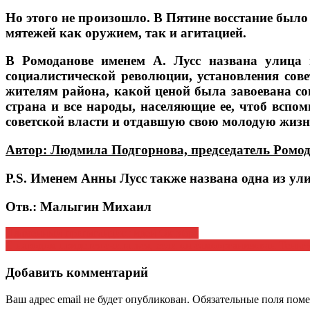
Но этого не произошло. В Пятине восстание был
мятежей как оружием, так и агитацией.
В Ромоданове именем А. Лусс названа улица 
социалистической революции, установления совет
жителям района, какой ценой была завоевана сов
страна и все народы, населяющие ее, чтоб всп
советской власти и отдавшую свою молодую жизнь
Автор: Людмила Подгорнова, председатель Ромо
P
.
S
. Именем Анны Лусс также названа одна из ул
Отв.: Малыгин Михаил
Навигация
Пламенный пропагандист идей Октября
С народом придется считаться, если он самоорганизован Тень
по
записям
Добавить комментарий
Ваш адрес email не будет опубликован.
Обязательные поля пом