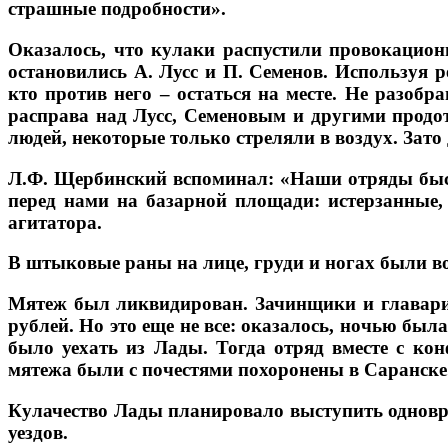
страшные подробности».
Оказалось, что кулаки распустили провокацион
остановились А. Лусс и П. Семенов. Используя р
кто против него – остаться на месте. Не разобр
расправа над Лусс, Семеновым и другими продот
людей, некоторые только стреляли в воздух. Зат
Л.Ф. Щербинский вспоминал: «Наши отряды быст
перед нами на базарной площади: истерзанные
агитатора.
В штыковые раны на лице, груди и ногах были 
Мятеж был ликвидирован. Зачинщики и главари 
рублей. Но это еще не все: оказалось, ночью был
было уехать из Лады. Тогда отряд вместе с к
мятежа были с почестями похоронены в Саранске
Кулачество Лады планировало выступить одновре
уездов.