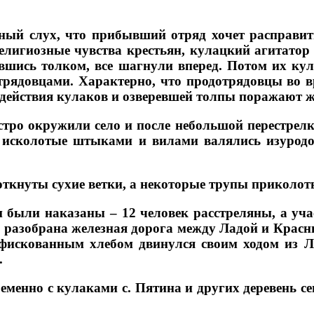
ный слух, что прибывший отряд хочет расправит
елигиозные чувства крестьян, кулацкий агитатор 
авшись толком, все шагнули вперед. Потом их ку
рядовцами. Характерно, что продотрядовцы во в
о действия кулаков и озверевшей толпы поражают 
ро окружили село и после небольшой перестрелки
, исколотые штыками и вилами валялись изуродо
воткнуты сухие ветки, а некоторые трупы прикол
были наказаны – 12 человек расстреляны, а уч
а разобрана железная дорога между Ладой и Красн
онфискованным хлебом двинулся своим ходом из 
.
менно с кулаками с. Пятина и других деревень се