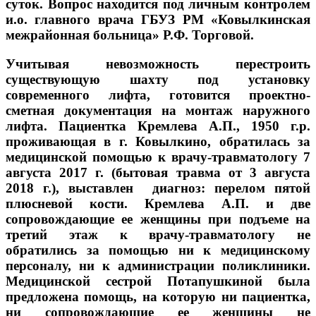
суток. Вопрос находится под личным контролем
и.о. главного врача ГБУЗ РМ «Ковылкинская
межрайонная больница» Р.Ф. Торговой.
Учитывая невозможность перестроить
существующую шахту под установку
современного лифта, готовится проектно-
сметная документация на монтаж наружного
лифта. Пациентка Кремлева А.П., 1950 г.р.
проживающая в г. Ковылкино, обратилась за
медицинской помощью к врачу-травматологу 7
августа 2017 г. (бытовая травма от 3 августа
2018 г.), выставлен диагноз: перелом пятой
плюсневой кости. Кремлева А.П. и две
сопровождающие ее женщины при подъеме на
третий этаж к врачу-травматологу не
обратились за помощью ни к медицинскому
персоналу, ни к администрации поликлиники.
Медицинской сестрой Потапушкиной была
предложена помощь, на которую ни пациентка,
ни сопровождающие ее женщины не