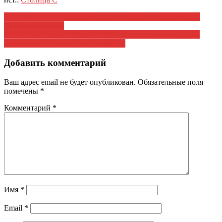
Навигация
В России резкий рост протестных настроений. Телеканал
«Красная Линия»
по
На митинге 2 сентября 2018 года скажем твердое «НЕТ!»
записям
повышению пенсионного возраста.
Добавить комментарий
Ваш адрес email не будет опубликован.
Обязательные поля
помечены
*
Комментарий
*
Имя
*
Email
*