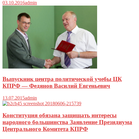
03.10.2016
admin
Выпускник центра политической учебы ЦК
КПРФ — Федянов Василий Евгеньевич
13.07.2015
admin
Конституция обязана защищать интересы
народного большинства Заявление Президиума
Центрального Комитета КПРФ