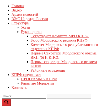
Перейти
Главная
КПРФ Мордовия
Мордовское Региональное отделение КПРФ
к
Видео
содержимому
Архив новостей
ВЖС Надежда России
Структура
Устав
Руководство
Секретариат Комитета МРО КПРФ
Бюро Мордовского рескома КПРФ
Комитет Мордовского республиканского
отделения КПРФ
Первые Секретари Мордовского обкома
ВКП (б) И КПСС
Первые секретари Мордовского рескома
КПРФ
Районные отделения
КПРФ предлагает
ПРОГРАММА КПРФ
Развитие Мордовии
Контакты