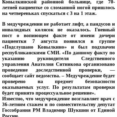
Ковылкинской районной больнице, где 70-
летней пациентке со сломанной ногой пришлось
на четвереньках спускаться с 3 на 1 этаж.
В медучреждении не работает лифт, а пандусов и
инвалидных колясок не оказалось. Гневный
пост о вопиющем факте от имени дочери
пациентки 7 августа появился в группе
«Подслушано Ковылкино» и был подхвачен
республиканскими СМИ. «По данному факту по
указанию руководителя Следственного
управления Анатолия Ситникова организовано
проведение доследственной проверки, —
сообщает сайт ведомства. – Медучреждение будет
проверено на предмет безопасности
оказываемых услуг. По результатам проверки
будет принято процессуальное решение».
Известно, что медучреждение возглавляет врач с
36-летним стажем и по совместительству депутат
Госсобрания РМ Владимир Шукшин от Единой
России.