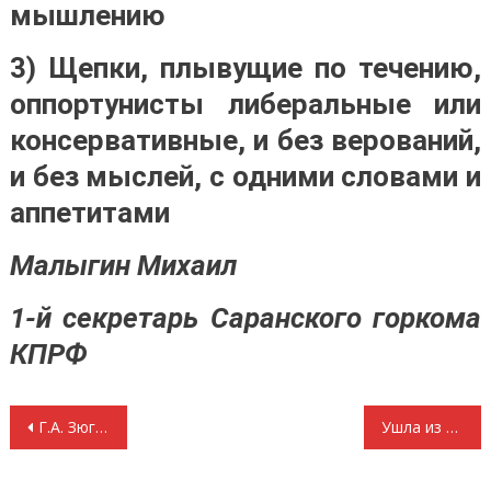
мышлению
3) Щепки, плывущие по течению,
оппортунисты либеральные или
консервативные, и без верований,
и без мыслей, с одними словами и
аппетитами
Малыгин Михаил
1-й секретарь Саранского горкома
КПРФ
Навигация
Г.А. Зюганов: Мы имеем все основания поклониться светлой памяти Геннадия Селезнева
Ушла из жизни Саржанова Фаина Николаевна
по