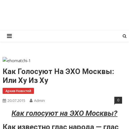
Перейти
КПРФ Мордовия
Мордовское Региональное отделение КПРФ
к
содержимому
Как Голосуют На ЭХО Москвы:
Или Ху Из Ху
Архив Новостей
0
20.07.2015
Admin
Как голосуют на ЭХО Москвы?
Как известно глас народа — глас