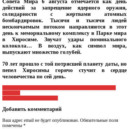
Совета Мира 6 августа отмечается как день
действий за запрещение ядерного оружия,
солидарности с жертвами атомных
бомбардировок. Тысячи и тысячи людей
нескончаемым потоком направляются в этот
день к мемориальному комплексу в Парке мира
в Хиросиме. Звучат удары поминального
колокола… В воздух, как символ мира,
выпускают множество голубей.
70 лет прошло с той потрясшей планету даты, но
пепел Хиросимы горячо стучит в сердце
человечества по сей день.
Навигация
Футбольный клуб Мордовия не сможет сыграть на своем
стадионе
по
«История великого обмана»
записям
Добавить комментарий
Ваш адрес email не будет опубликован.
Обязательные поля
помечены
*