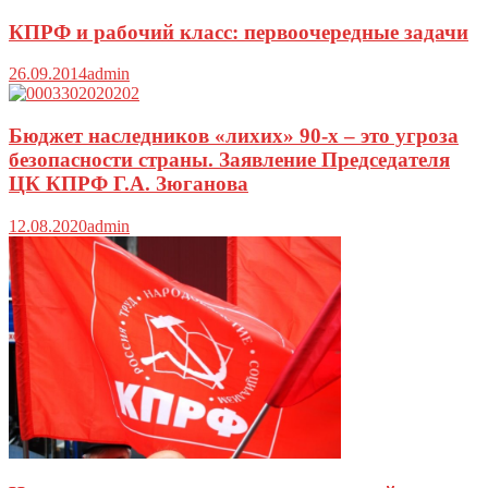
КПРФ и рабочий класс: первоочередные задачи
26.09.2014
admin
Бюджет наследников «лихих» 90-х – это угроза
безопасности страны. Заявление Председателя
ЦК КПРФ Г.А. Зюганова
12.08.2020
admin