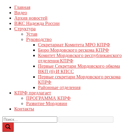
Перейти
Главная
КПРФ Мордовия
Мордовское Региональное отделение КПРФ
к
Видео
содержимому
Архив новостей
ВЖС Надежда России
Структура
Устав
Руководство
Секретариат Комитета МРО КПРФ
Бюро Мордовского рескома КПРФ
Комитет Мордовского республиканского
отделения КПРФ
Первые Секретари Мордовского обкома
ВКП (б) И КПСС
Первые секретари Мордовского рескома
КПРФ
Районные отделения
КПРФ предлагает
ПРОГРАММА КПРФ
Развитие Мордовии
Контакты