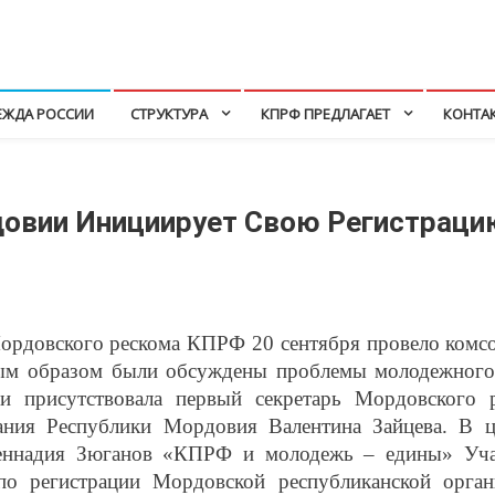
ЕЖДА РОССИИ
СТРУКТУРА
КПРФ ПРЕДЛАГАЕТ
КОНТА
овии Инициирует Свою Регистраци
рдовского рескома КПРФ 20 сентября провело комсо
ым образом были обсуждены проблемы молодежного
и присутствовала первый секретарь Мордовского 
ания Республики Мордовия Валентина Зайцева. В 
еннадия Зюганов «КПРФ и молодежь – едины» Учас
по регистрации Мордовской республиканской орга