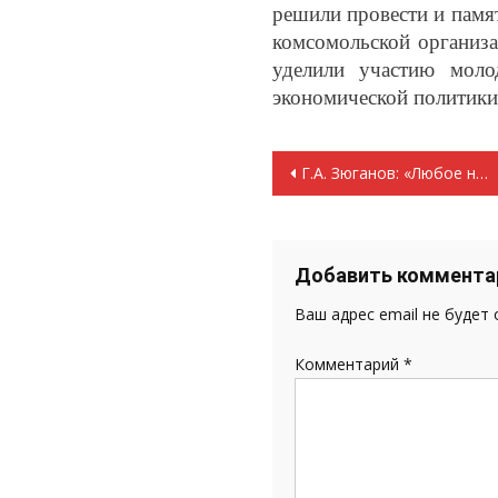
решили провести и памя
комсомольской организ
уделили участию моло
экономической политики
Навигация
Г.А. Зюганов: «Любое насилие и убийство нашей партией отвергаются
по
записям
Добавить коммента
Ваш адрес email не будет
Комментарий
*