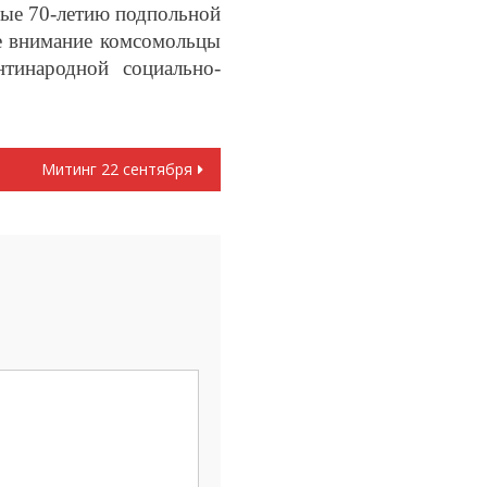
ные 70-летию подпольной
е внимание комсомольцы
тинародной социально-
Митинг 22 сентября