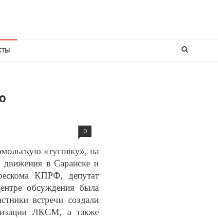
КТЫ
ю
0
мольскую «тусовку», на
 движения в Саранске и
рескома КПРФ, депутат
центре обсуждения была
тники встречи создали
низации ЛКСМ, а также