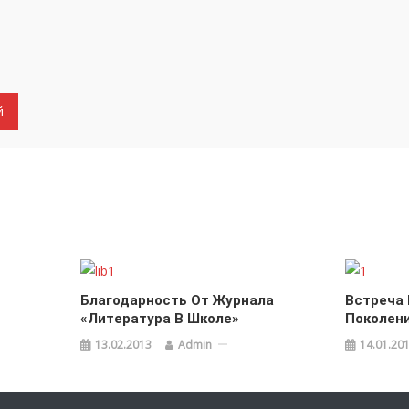
Благодарность От Журнала
Встреча
«Литература В Школе»
Поколен
13.02.2013
Admin
14.01.20