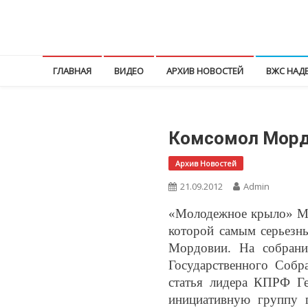
Перейти
к
КПРФ Мордовия
Мордовское Региональное отделение КПРФ
содержимому
ГЛАВНАЯ
ВИДЕО
АРХИВ НОВОСТЕЙ
ВЖС НАД
Комсомол Морд
Архив Новостей
21.09.2012
Admin
«Молодежное крыло» Мо
которой самым серьезн
Мордовии. На собрани
Государственного Собр
статья лидера КПРФ Г
инициативную группу 