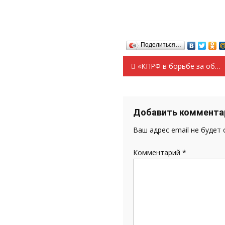
Поделиться…
Навигация
«КПРФ в борьбе за обеспечение экологической и продовольственной безопасности России»
по
записям
Добавить коммента
Ваш адрес email не будет
Комментарий
*