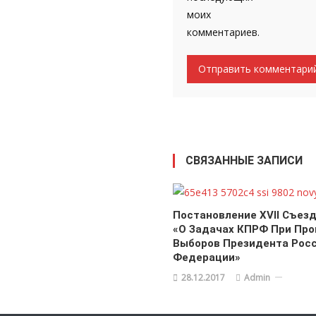
моих
комментариев.
СВЯЗАННЫЕ ЗАПИСИ
Постановление XVII Съез
«О Задачах КПРФ При Пр
Выборов Президента Рос
Федерации»
28.12.2017
Admin