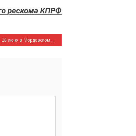
го рескома КПРФ
28 июня в Мордовском отделении КПРФ прошел день донора