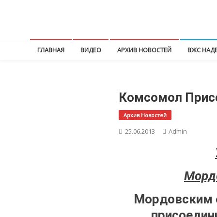
Перейти
к
КПРФ Мордовия
Мордовское Региональное отделение КПРФ
содержимому
ГЛАВНАЯ
ВИДЕО
АРХИВ НОВОСТЕЙ
ВЖС НАД
Комсомол Прис
Архив Новостей
25.06.2013
Admin
Мордо
Мордовским 
присоедини