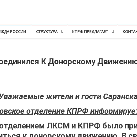
ЕЖДА РОССИИ
СТРУКТУРА
КПРФ ПРЕДЛАГАЕТ
КОНТА
оединился К Донорскому Движени
Уважаемые жители и гости Саранска
вское отделение КПРФ информирует
отделением ЛКСМ и КПРФ было при
ться к донорскому движению. В св