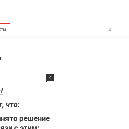
КТЫ
ю
0
!
, что:
нято решение
язи с этим: