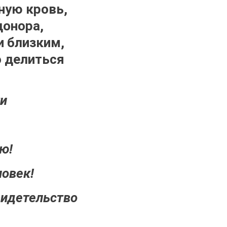
нную кровь,
донора,
и близким,
о делиться
и
ю!
ловек!
видетельство