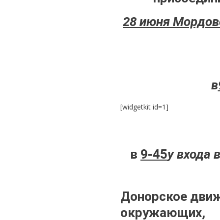
28 июня Мордов
в
[widgetkit id=1]
в
9-45
у входа 
Донорское движ
окружающих,