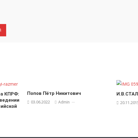
Попов Пётр Никитович
да КПРФ:
И.В.СТА
оведении
03.06.2022
Admin
20.11.201
сийской