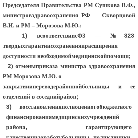
Председателя Правительства РМ Сушкова В.Ф.,
министров
здравоохр
анения РФ — Скворцовой
В.И. и РМ – Морозова М.Ю.:
1)
в
соответствии
с
ФЗ
—
№
323
твердых
гарантии
сохранения
и
расширения
доступности необходимой
медицинской
помощи
;
2)
отмены
приказа
министра здравоохранения
РМ Морозова М.Ю. о
закрытии
и
перевод
е
районной
бол
ьницы и ее
отделений в соседний
район
;
3)
восстановления
полноценного
б
юджетного
финансирования
медицинских
учре
ждений
района
,
гарантирующего
качественную
работу
больницы
,
поликлиники,