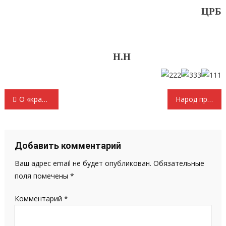
ЦРБ
Н.Н
Навигация
О «красном ттерроре» на ТВЦ и «белых героях»
Народ против закрытия больницы
по
записям
Добавить комментарий
Ваш адрес email не будет опубликован.
Обязательные
поля помечены
*
Комментарий
*