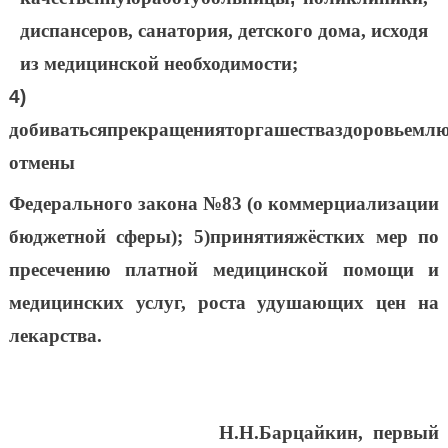
диспансеров, санатория, детского дома, исходя
из медицинской необходимости;
4)
добиваться
прекращения
торгашества
здоровьем
лю
отмены
Федерального закона №83 (о коммерциализации
бюджетной сферы);
5)
принятия
жёст
ких мер по
пресечению платной медицинской помощи и
медицинских услуг, роста удушающих цен на
лекарства.
Н.Н.Барцайкин, первый