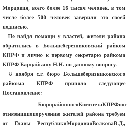
Мордовия, всего более 16 тысяч человек, в том
числе более 500 человек заверили это своей
подписью.
Не найдя помощи у властей, жители района
обратились в Большеберезниковский райком
КПРФ и лично к первому секретарю райкома
КПРФ Барцайкину Н.Н. по данному вопросу.
8 ноября с.г. бюро Большеберизниковского
райкома КПРФ приняло следующее
Постановление:
Бюро
районного
Комитета
КПРФ
пос
от
имени
и
по
поруче
нию жителей района требуем
от Главы Республики
Мордовия
Волкова
В.Д.,