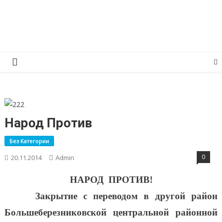
Перейти
КПРФ Мордовия
Мордовское Региональное отделение КПРФ
к
содержимому
Народ Против
Без Категории
0
20.11.2014
Admin
НАРОД ПРОТИВ!
Закрытие с переводом в другой район
Большеберезниковской центральной районной