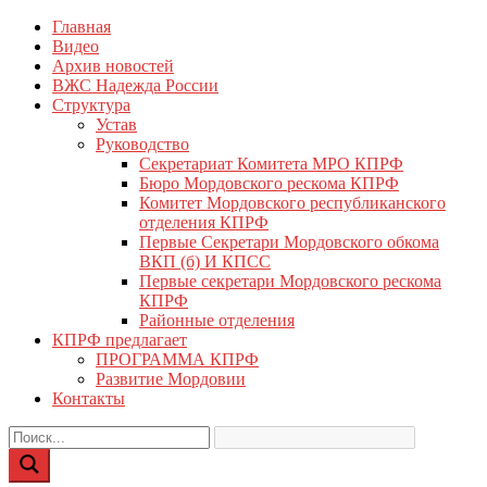
Перейти
Главная
КПРФ Мордовия
Мордовское Региональное отделение КПРФ
к
Видео
содержимому
Архив новостей
ВЖС Надежда России
Структура
Устав
Руководство
Секретариат Комитета МРО КПРФ
Бюро Мордовского рескома КПРФ
Комитет Мордовского республиканского
отделения КПРФ
Первые Секретари Мордовского обкома
ВКП (б) И КПСС
Первые секретари Мордовского рескома
КПРФ
Районные отделения
КПРФ предлагает
ПРОГРАММА КПРФ
Развитие Мордовии
Контакты