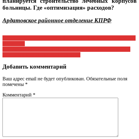
планируется строительство лечебных корпусов
больницы. Где «оптимизация» расходов?
Ардатовское районное отделение КПРФ
Навигация
Не допустить политической расправы! Заявление Президиума
ЦК КПРФ
по
Г.А. Зюганов: России брошен вызов, и нам придется жить и
записям
работать в крайне жестких условиях
Добавить комментарий
Ваш адрес email не будет опубликован.
Обязательные поля
помечены
*
Комментарий
*