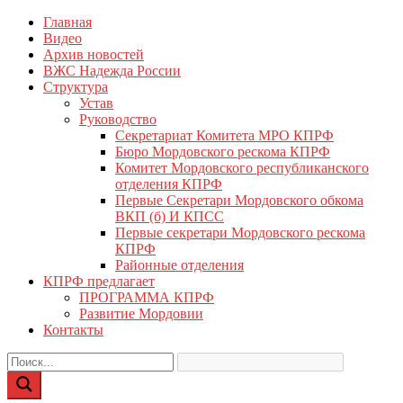
Перейти
Главная
КПРФ Мордовия
Мордовское Региональное отделение КПРФ
к
Видео
содержимому
Архив новостей
ВЖС Надежда России
Структура
Устав
Руководство
Секретариат Комитета МРО КПРФ
Бюро Мордовского рескома КПРФ
Комитет Мордовского республиканского
отделения КПРФ
Первые Секретари Мордовского обкома
ВКП (б) И КПСС
Первые секретари Мордовского рескома
КПРФ
Районные отделения
КПРФ предлагает
ПРОГРАММА КПРФ
Развитие Мордовии
Контакты