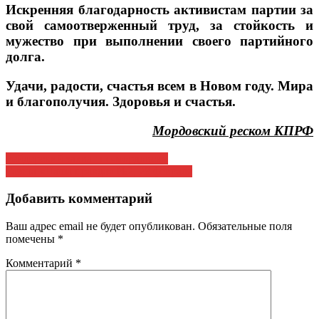
Искренняя благодарность активистам партии за
свой самоотверженный труд, за стойкость и
мужество при выполнении своего партийного
долга.
Удачи, радости, счастья всем в Новом году. Мира
и благополучия. Здоровья и счастья.
Мордовский реском КПРФ
Навигация
Рейдерский захват по-мордовски
Газета «Наша правда» №2, 28 февраля
по
записям
Добавить комментарий
Ваш адрес email не будет опубликован.
Обязательные поля
помечены
*
Комментарий
*