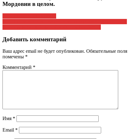
Мордовии в целом.
Навигация
Заслонили собой Москву
К.К. Тайсаев: «Участившиеся акты агрессии с украинской
по
стороны ведут к большой войне на Донбассе»
записям
Добавить комментарий
Ваш адрес email не будет опубликован.
Обязательные поля
помечены
*
Комментарий
*
Имя
*
Email
*