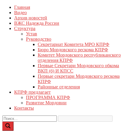
Перейти
Главная
КПРФ Мордовия
Мордовское Региональное отделение КПРФ
к
Видео
содержимому
Архив новостей
ВЖС Надежда России
Структура
Устав
Руководство
Секретариат Комитета МРО КПРФ
Бюро Мордовского рескома КПРФ
Комитет Мордовского республиканского
отделения КПРФ
Первые Секретари Мордовского обкома
ВКП (б) И КПСС
Первые секретари Мордовского рескома
КПРФ
Районные отделения
КПРФ предлагает
ПРОГРАММА КПРФ
Развитие Мордовии
Контакты